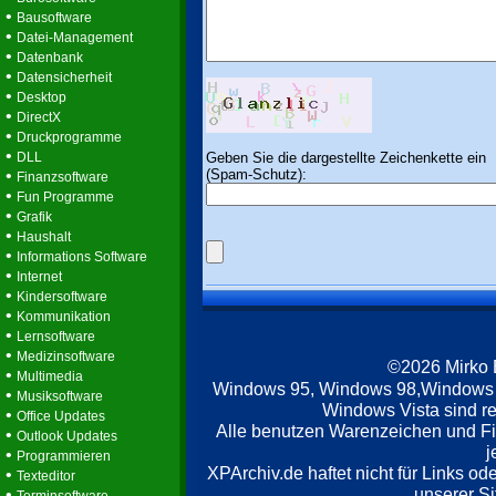
•
Bausoftware
•
Datei-Management
•
Datenbank
•
Datensicherheit
•
Desktop
•
DirectX
•
Druckprogramme
•
Geben Sie die dargestellte Zeichenkette ein
DLL
(Spam-Schutz):
•
Finanzsoftware
•
Fun Programme
•
Grafik
•
Haushalt
•
Informations Software
•
Internet
•
Kindersoftware
•
Kommunikation
•
Lernsoftware
•
Medizinsoftware
©2026 Mirko
•
Multimedia
Windows 95, Windows 98,Windows
•
Musiksoftware
Windows Vista sind re
•
Office Updates
Alle benutzen Warenzeichen und F
•
Outlook Updates
j
•
Programmieren
XPArchiv.de haftet nicht für Links o
•
Texteditor
unserer Si
•