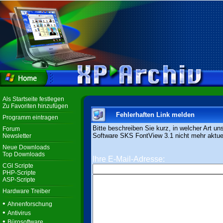
Als Startseite festlegen
Zu Favoriten hinzufügen
Fehlerhaften Link melden
Programm eintragen
Bitte beschreiben Sie kurz, in welcher Art un
Forum
Software SKS FontView 3.1 nicht mehr aktuell
Newsletter
Neue Downloads
Top Downloads
Ihre E-Mail-Adresse:
CGI Scripte
PHP-Scripte
ASP-Scripte
Hardware Treiber
•
Ahnenforschung
•
Antivirus
•
Bürosoftware