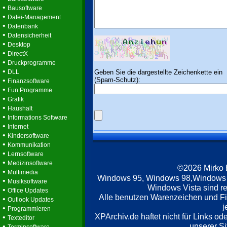
•
Bausoftware
•
Datei-Management
•
Datenbank
•
Datensicherheit
•
Desktop
•
DirectX
•
Druckprogramme
•
Geben Sie die dargestellte Zeichenkette ein
DLL
(Spam-Schutz):
•
Finanzsoftware
•
Fun Programme
•
Grafik
•
Haushalt
•
Informations Software
•
Internet
•
Kindersoftware
•
Kommunikation
•
Lernsoftware
•
Medizinsoftware
©2026 Mirko
•
Multimedia
Windows 95, Windows 98,Windows
•
Musiksoftware
Windows Vista sind re
•
Office Updates
Alle benutzen Warenzeichen und F
•
Outlook Updates
j
•
Programmieren
XPArchiv.de haftet nicht für Links o
•
Texteditor
unserer Si
•