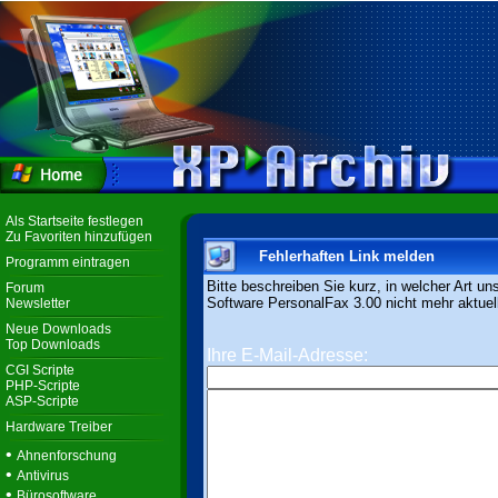
Als Startseite festlegen
Zu Favoriten hinzufügen
Fehlerhaften Link melden
Programm eintragen
Bitte beschreiben Sie kurz, in welcher Art un
Forum
Software PersonalFax 3.00 nicht mehr aktuell
Newsletter
Neue Downloads
Top Downloads
Ihre E-Mail-Adresse:
CGI Scripte
PHP-Scripte
ASP-Scripte
Hardware Treiber
•
Ahnenforschung
•
Antivirus
•
Bürosoftware