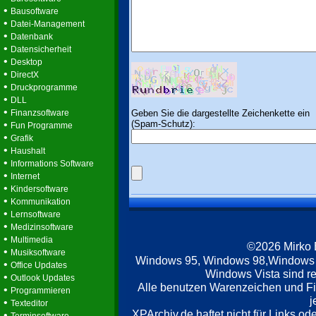
•
Bausoftware
•
Datei-Management
•
Datenbank
•
Datensicherheit
•
Desktop
•
DirectX
•
Druckprogramme
•
DLL
•
Geben Sie die dargestellte Zeichenkette ein
Finanzsoftware
(Spam-Schutz):
•
Fun Programme
•
Grafik
•
Haushalt
•
Informations Software
•
Internet
•
Kindersoftware
•
Kommunikation
•
Lernsoftware
•
Medizinsoftware
•
Multimedia
©2026 Mirko
•
Musiksoftware
Windows 95, Windows 98,Windows
•
Office Updates
Windows Vista sind re
•
Outlook Updates
Alle benutzen Warenzeichen und F
•
Programmieren
j
•
Texteditor
XPArchiv.de haftet nicht für Links o
•