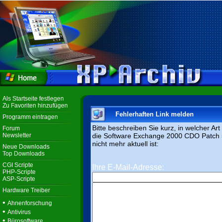
Als Startseite festlegen
Zu Favoriten hinzufügen
Fehlerhaften Link melden
Programm eintragen
Bitte beschreiben Sie kurz, in welcher Ar
Forum
Newsletter
die Software Exchange 2000 CDO Patch 
nicht mehr aktuell ist:
Neue Downloads
Top Downloads
CGI Scripte
Ihre E-Mail-Adresse:
PHP-Scripte
ASP-Scripte
Hardware Treiber
•
Ahnenforschung
•
Antivirus
•
Bürosoftware