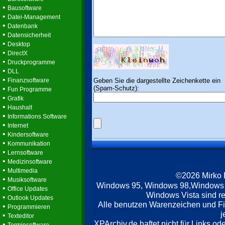
•
Bausoftware
•
Datei-Management
•
Datenbank
•
Datensicherheit
•
Desktop
•
DirectX
•
Druckprogramme
•
DLL
•
Geben Sie die dargestellte Zeichenkette ein
Finanzsoftware
(Spam-Schutz):
•
Fun Programme
•
Grafik
•
Haushalt
•
Informations Software
•
Internet
•
Kindersoftware
•
Kommunikation
•
Lernsoftware
•
Medizinsoftware
•
Multimedia
©2026 Mirko
•
Musiksoftware
Windows 95, Windows 98,Windows
•
Office Updates
Windows Vista sind re
•
Outlook Updates
Alle benutzen Warenzeichen und F
•
Programmieren
j
•
Texteditor
XPArchiv.de haftet nicht für Links o
•