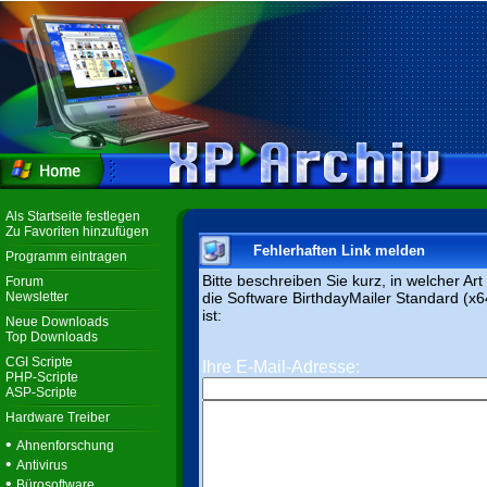
Als Startseite festlegen
Zu Favoriten hinzufügen
Fehlerhaften Link melden
Programm eintragen
Bitte beschreiben Sie kurz, in welcher Ar
Forum
Newsletter
die Software BirthdayMailer Standard (x64
ist:
Neue Downloads
Top Downloads
CGI Scripte
Ihre E-Mail-Adresse:
PHP-Scripte
ASP-Scripte
Hardware Treiber
•
Ahnenforschung
•
Antivirus
•
Bürosoftware