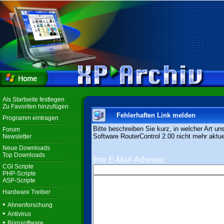
Als Startseite festlegen
Zu Favoriten hinzufügen
Fehlerhaften Link melden
Programm eintragen
Bitte beschreiben Sie kurz, in welcher Art un
Forum
Software RouterControl 2.00 nicht mehr aktuel
Newsletter
Neue Downloads
Top Downloads
Ihre E-Mail-Adresse:
CGI Scripte
PHP-Scripte
ASP-Scripte
Hardware Treiber
•
Ahnenforschung
•
Antivirus
•
Bürosoftware