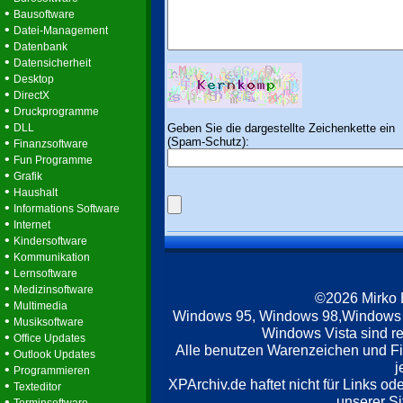
•
Bausoftware
•
Datei-Management
•
Datenbank
•
Datensicherheit
•
Desktop
•
DirectX
•
Druckprogramme
•
Geben Sie die dargestellte Zeichenkette ein
DLL
(Spam-Schutz):
•
Finanzsoftware
•
Fun Programme
•
Grafik
•
Haushalt
•
Informations Software
•
Internet
•
Kindersoftware
•
Kommunikation
•
Lernsoftware
•
Medizinsoftware
©2026 Mirko
•
Multimedia
Windows 95, Windows 98,Windows
•
Musiksoftware
Windows Vista sind re
•
Office Updates
Alle benutzen Warenzeichen und F
•
Outlook Updates
j
•
Programmieren
XPArchiv.de haftet nicht für Links o
•
Texteditor
unserer Si
•