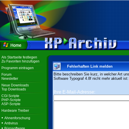
Als Startseite festlegen
Zu Favoriten hinzufügen
Fehlerhaften Link melden
Programm eintragen
Bitte beschreiben Sie kurz, in welcher Art un
Forum
Software Typograf 4.8f nicht mehr aktuell ist:
Newsletter
Neue Downloads
Top Downloads
Ihre E-Mail-Adresse:
CGI Scripte
PHP-Scripte
ASP-Scripte
Hardware Treiber
•
Ahnenforschung
•
Antivirus
•
Bürosoftware