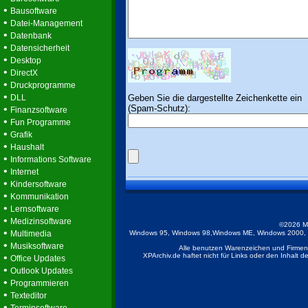
•
Bausoftware
•
Datei-Management
•
Datenbank
•
Datensicherheit
•
Desktop
•
DirectX
•
Druckprogramme
•
Geben Sie die dargestellte Zeichenkette ein
DLL
(Spam-Schutz):
•
Finanzsoftware
•
Fun Programme
•
Grafik
•
Haushalt
•
Informations Software
•
Internet
•
Kindersoftware
•
Kommunikation
•
Lernsoftware
•
Medizinsoftware
©2026 M
•
Multimedia
Windows 95, Windows 98,Windows ME, Windows 2000, Wi
•
Musiksoftware
Alle benutzen Warenzeichen und Firmenb
•
XPArchiv.de haftet nicht für Links oder den Inhalt 
Office Updates
•
Outlook Updates
•
Programmieren
•
Texteditor
•