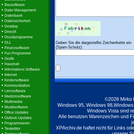
•
Bausoftware
•
Datei-Management
•
Datenbank
•
Datensicherheit
•
Desktop
•
DirectX
•
Druckprogramme
•
Geben Sie die dargestellte Zeichenkette ein
DLL
(Spam-Schutz):
•
Finanzsoftware
•
Fun Programme
•
Grafik
•
Haushalt
•
Informations Software
•
Internet
•
Kindersoftware
•
Kommunikation
•
Lernsoftware
•
Medizinsoftware
©2026 Mirko
•
Multimedia
Windows 95, Windows 98,Windows
•
Musiksoftware
Windows Vista sind re
•
Office Updates
Alle benutzen Warenzeichen und F
•
Outlook Updates
j
•
Programmieren
XPArchiv.de haftet nicht für Links o
•
Texteditor
unserer Si
•