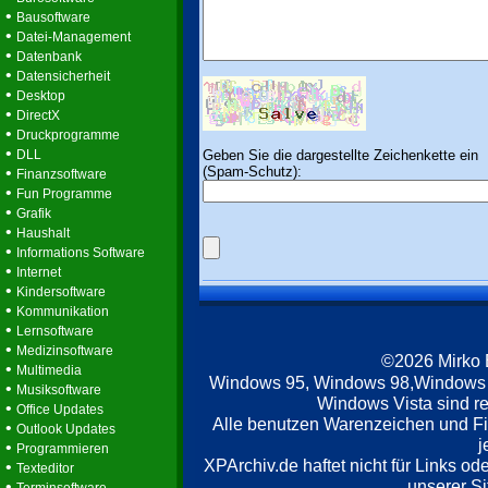
•
Bausoftware
•
Datei-Management
•
Datenbank
•
Datensicherheit
•
Desktop
•
DirectX
•
Druckprogramme
•
Geben Sie die dargestellte Zeichenkette ein
DLL
(Spam-Schutz):
•
Finanzsoftware
•
Fun Programme
•
Grafik
•
Haushalt
•
Informations Software
•
Internet
•
Kindersoftware
•
Kommunikation
•
Lernsoftware
•
Medizinsoftware
©2026 Mirko
•
Multimedia
Windows 95, Windows 98,Windows
•
Musiksoftware
Windows Vista sind re
•
Office Updates
Alle benutzen Warenzeichen und F
•
Outlook Updates
j
•
Programmieren
XPArchiv.de haftet nicht für Links o
•
Texteditor
unserer Si
•