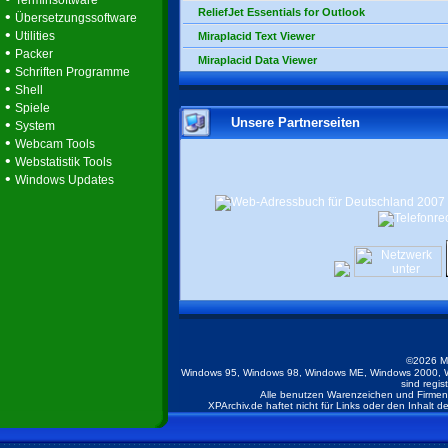
Terminsoftware
ReliefJet Essentials for Outlook
•
Übersetzungssoftware
•
Utilities
Miraplacid Text Viewer
•
Packer
Miraplacid Data Viewer
•
Schriften Programme
•
Shell
•
Spiele
Unsere Partnerseiten
•
System
•
Webcam Tools
•
Webstatistik Tools
•
Windows Updates
©2026 M
Windows 95, Windows 98, Windows ME, Windows 2000, W
sind regis
Alle benutzen Warenzeichen und Firmenb
XPArchiv.de haftet nicht für Links oder den Inhalt 