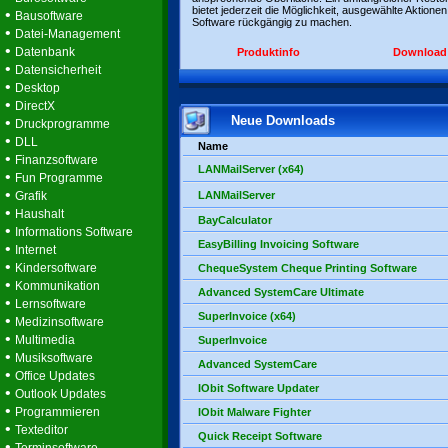
bietet jederzeit die Möglichkeit, ausgewählte Aktionen
•
Bausoftware
Software rückgängig zu machen.
•
Datei-Management
•
Datenbank
Produktinfo
Download
•
Datensicherheit
•
Desktop
•
DirectX
Neue Downloads
•
Druckprogramme
•
DLL
Name
•
Finanzsoftware
LANMailServer (x64)
•
Fun Programme
•
Grafik
LANMailServer
•
Haushalt
BayCalculator
•
Informations Software
EasyBilling Invoicing Software
•
Internet
•
Kindersoftware
ChequeSystem Cheque Printing Software
•
Kommunikation
Advanced SystemCare Ultimate
•
Lernsoftware
SuperInvoice (x64)
•
Medizinsoftware
•
Multimedia
SuperInvoice
•
Musiksoftware
Advanced SystemCare
•
Office Updates
IObit Software Updater
•
Outlook Updates
•
Programmieren
IObit Malware Fighter
•
Texteditor
Quick Receipt Software
•