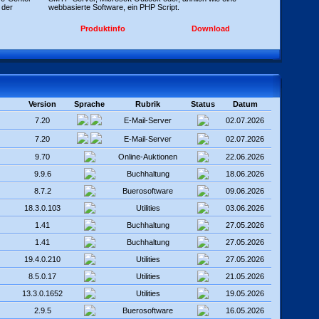
 der
webbasierte Software, ein PHP Script.
Produktinfo
Download
Version
Sprache
Rubrik
Status
Datum
7.20
E-Mail-Server
02.07.2026
7.20
E-Mail-Server
02.07.2026
9.70
Online-Auktionen
22.06.2026
9.9.6
Buchhaltung
18.06.2026
8.7.2
Buerosoftware
09.06.2026
18.3.0.103
Utilities
03.06.2026
1.41
Buchhaltung
27.05.2026
1.41
Buchhaltung
27.05.2026
19.4.0.210
Utilities
27.05.2026
8.5.0.17
Utilities
21.05.2026
13.3.0.1652
Utilities
19.05.2026
2.9.5
Buerosoftware
16.05.2026