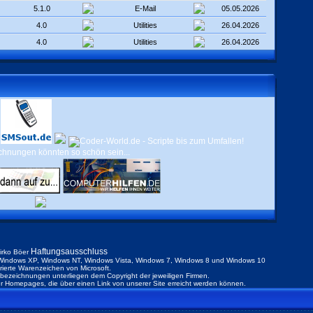
5.1.0
E-Mail
05.05.2026
4.0
Utilities
26.04.2026
4.0
Utilities
26.04.2026
Haftungsausschluss
irko Böer
indows XP, Windows NT, Windows Vista, Windows 7, Windows 8 und Windows 10
trierte Warenzeichen von Microsoft.
ezeichnungen unterliegen dem Copyright der jeweiligen Firmen.
der Homepages, die über einen Link von unserer Site erreicht werden können.