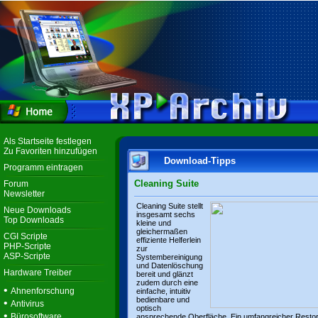
Als Startseite festlegen
Zu Favoriten hinzufügen
Download-Tipps
Programm eintragen
Cleaning Suite
Forum
Newsletter
Cleaning Suite stellt
Neue Downloads
insgesamt sechs
Top Downloads
kleine und
gleichermaßen
CGI Scripte
effiziente Helferlein
PHP-Scripte
zur
ASP-Scripte
Systembereinigung
und Datenlöschung
Hardware Treiber
bereit und glänzt
zudem durch eine
•
Ahnenforschung
einfache, intuitiv
bedienbare und
•
Antivirus
optisch
•
Bürosoftware
ansprechende Oberfläche. Ein umfangreicher Resto