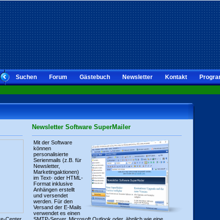
Suchen
Forum
Gästebuch
Newsletter
Kontakt
Progra
Newsletter Software SuperMailer
Mit der Software
können
personalisierte
Serienmails (z.B. für
Newsletter,
Marketingaktionen)
im Text- oder HTML-
Format inklusive
Anhängen erstellt
und versendet
werden. Für den
Versand der E-Mails
verwendet es einen
re-Center
SMTP-Server, Microsoft Outlook oder, ähnlich wie eine