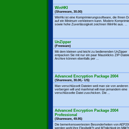
WinHKI
(Shareware, 30.00)
WinHki ist eine Komprimierungssoftware, die Ihnen D
auf ein Minimum verkleinern kann. Modere Komprimie
sowie hohe Zuverlässigkeit zeichnen WinHki aus. ...
UnZipper
(Freeware)
Mit dem kleinen und leicht zu bedienenden UnZipper
entpacken Sie mit nur ein paar Mausklicks ZIP-Datei
Archive können ebenfalls per ...
Advanced Encryption Package 2004
(Shareware, 30.00,- US)
Man verschlüsselt Dateien weil man sie von anderen
verbergen will und manhmal will man jemandem eine
verschlüsselte Datei zuschicken. Die ...
Advanced Encryption Package 2004
Professional
(Shareware, 49.95)
Die bemerkenswertesten Besonderheiten von AEP2
werden wohl ihre Flexibelit?t und M?glichkeit im Milit?