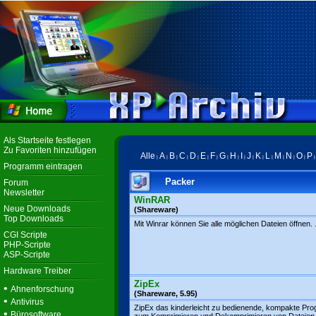
Als Startseite festlegen
Zu Favoriten hinzufügen
Alle
A
B
C
D
E
F
G
H
I
J
K
L
M
N
O
P
|
|
|
|
|
|
|
|
|
|
|
|
|
|
|
|
Programm eintragen
Packer
Forum
Newsletter
WinRAR
Neue Downloads
(Shareware)
Top Downloads
Mit Winrar können Sie alle möglichen Dateien öffnen. .
CGI Scripte
PHP-Scripte
ASP-Scripte
Hardware Treiber
ZipEx
•
Ahnenforschung
(Shareware, 5.95)
•
Antivirus
ZipEx das kinderleicht zu bedienende, kompakte Pr
•
Bürosoftware