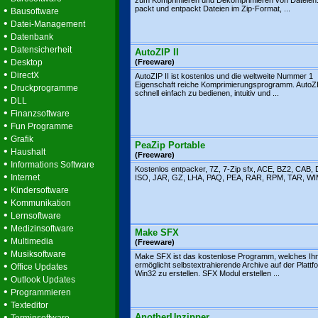
zum Komprimieren und Dekomprimieren von Dateien.
•
packt und entpackt Dateien im Zip-Format, ...
Bausoftware
•
Datei-Management
•
Datenbank
•
Datensicherheit
AutoZIP II
•
Desktop
(Freeware)
•
DirectX
AutoZIP II ist kostenlos und die weltweite Nummer 1
Eigenschaft reiche Komprimierungsprogramm. AutoZI
•
Druckprogramme
schnell einfach zu bedienen, intuitiv und ...
•
DLL
•
Finanzsoftware
•
Fun Programme
•
Grafik
PeaZip Portable
•
Haushalt
(Freeware)
•
Informations Software
Kostenlos entpacker, 7Z, 7-Zip sfx, ACE, BZ2, CAB,
•
Internet
ISO, JAR, GZ, LHA, PAQ, PEA, RAR, RPM, TAR, WIM,
•
Kindersoftware
•
Kommunikation
•
Lernsoftware
•
Medizinsoftware
Make SFX
•
Multimedia
(Freeware)
•
Musiksoftware
Make SFX ist das kostenlose Programm, welches Ih
•
ermöglicht selbstextrahierende Archive auf der Plattf
Office Updates
Win32 zu erstellen. SFX Modul erstellen ...
•
Outlook Updates
•
Programmieren
•
Texteditor
•
AnotherUnzipper