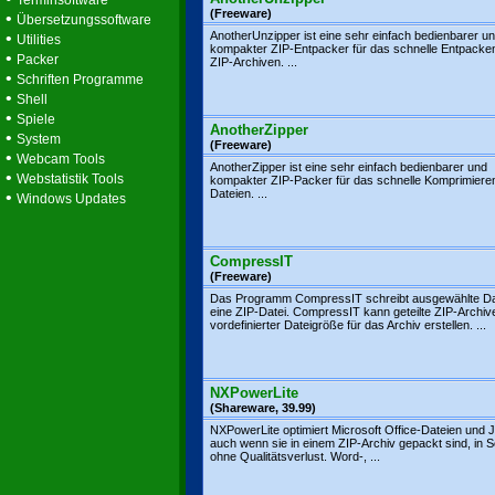
Terminsoftware
(Freeware)
•
Übersetzungssoftware
•
AnotherUnzipper ist eine sehr einfach bedienbarer u
Utilities
kompakter ZIP-Entpacker für das schnelle Entpacke
•
Packer
ZIP-Archiven. ...
•
Schriften Programme
•
Shell
•
Spiele
AnotherZipper
•
System
(Freeware)
•
Webcam Tools
AnotherZipper ist eine sehr einfach bedienbarer und
•
Webstatistik Tools
kompakter ZIP-Packer für das schnelle Komprimiere
Dateien. ...
•
Windows Updates
CompressIT
(Freeware)
Das Programm CompressIT schreibt ausgewählte Dat
eine ZIP-Datei. CompressIT kann geteilte ZIP-Archiv
vordefinierter Dateigröße für das Archiv erstellen. ...
NXPowerLite
(Shareware, 39.99)
NXPowerLite optimiert Microsoft Office-Dateien und
auch wenn sie in einem ZIP-Archiv gepackt sind, in
ohne Qualitätsverlust. Word-, ...