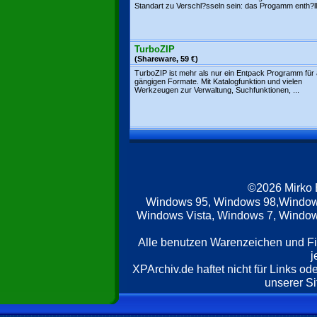
Standart zu Verschl?sseln sein: das Progamm enth?llt
TurboZIP
(Shareware, 59 €)
TurboZIP ist mehr als nur ein Entpack Programm für 
gängigen Formate. Mit Katalogfunktion und vielen
Werkzeugen zur Verwaltung, Suchfunktionen, ...
©2026 Mirko
Windows 95, Windows 98,Window
Windows Vista, Windows 7, Windows
Alle benutzen Warenzeichen und F
j
XPArchiv.de haftet nicht für Links o
unserer Si