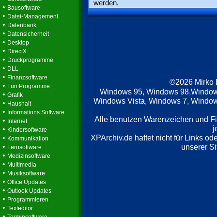
werden.
•
Bausoftware
•
Datei-Management
•
Datenbank
•
Datensicherheit
•
Desktop
•
DirectX
•
Druckprogramme
•
DLL
•
Finanzsoftware
©2026 Mirko
•
Fun Programme
Windows 95, Windows 98,Window
•
Grafik
Windows Vista, Windows 7, Windows
•
Haushalt
•
Informations Software
Alle benutzen Warenzeichen und F
•
Internet
j
•
Kindersoftware
XPArchiv.de haftet nicht für Links o
•
Kommunikation
•
unserer Si
Lernsoftware
•
Medizinsoftware
•
Multimedia
•
Musiksoftware
•
Office Updates
•
Outlook Updates
•
Programmieren
•
Texteditor
•