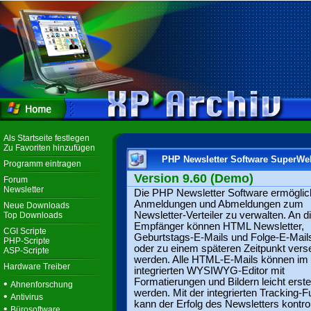
Als Startseite festlegen
Zu Favoriten hinzufügen
PHP Newsletter Software SuperWe
Programm eintragen
Version 9.60 (Demo)
Forum
Newsletter
Die PHP Newsletter Software ermöglic
Anmeldungen und Abmeldungen zum
Neue Downloads
Newsletter-Verteiler zu verwalten. An d
Top Downloads
Empfänger können HTML Newsletter,
CGI Scripte
Geburtstags-E-Mails und Folge-E-Mails
PHP-Scripte
oder zu einem späteren Zeitpunkt vers
ASP-Scripte
werden. Alle HTML-E-Mails können im
Hardware Treiber
integrierten WYSIWYG-Editor mit
Formatierungen und Bildern leicht erstel
•
Ahnenforschung
werden. Mit der integrierten Tracking-F
•
Antivirus
kann der Erfolg des Newsletters kontroll
•
Bürosoftware