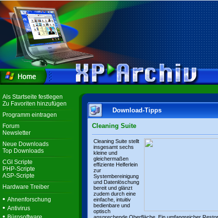
Als Startseite festlegen
Zu Favoriten hinzufügen
Download-Tipps
Programm eintragen
Cleaning Suite
Forum
Newsletter
Cleaning Suite stellt
Neue Downloads
insgesamt sechs
Top Downloads
kleine und
gleichermaßen
CGI Scripte
effiziente Helferlein
PHP-Scripte
zur
ASP-Scripte
Systembereinigung
und Datenlöschung
Hardware Treiber
bereit und glänzt
zudem durch eine
•
Ahnenforschung
einfache, intuitiv
bedienbare und
•
Antivirus
optisch
•
Bürosoftware
ansprechende Oberfläche. Ein umfangreicher Resto