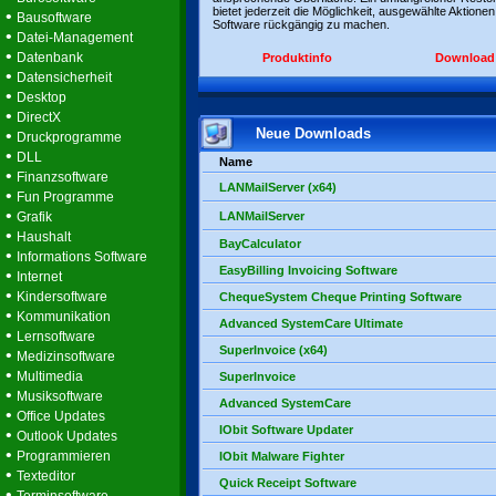
bietet jederzeit die Möglichkeit, ausgewählte Aktionen
•
Bausoftware
Software rückgängig zu machen.
•
Datei-Management
•
Datenbank
Produktinfo
Download
•
Datensicherheit
•
Desktop
•
DirectX
Neue Downloads
•
Druckprogramme
•
DLL
Name
•
Finanzsoftware
LANMailServer (x64)
•
Fun Programme
•
Grafik
LANMailServer
•
Haushalt
BayCalculator
•
Informations Software
EasyBilling Invoicing Software
•
Internet
•
Kindersoftware
ChequeSystem Cheque Printing Software
•
Kommunikation
Advanced SystemCare Ultimate
•
Lernsoftware
SuperInvoice (x64)
•
Medizinsoftware
•
Multimedia
SuperInvoice
•
Musiksoftware
Advanced SystemCare
•
Office Updates
IObit Software Updater
•
Outlook Updates
•
Programmieren
IObit Malware Fighter
•
Texteditor
Quick Receipt Software
•