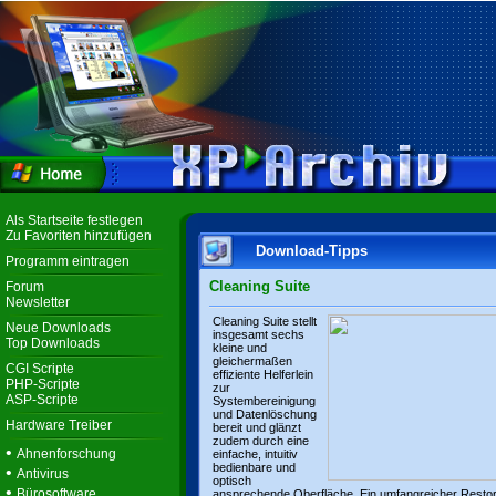
Als Startseite festlegen
Zu Favoriten hinzufügen
Download-Tipps
Programm eintragen
Cleaning Suite
Forum
Newsletter
Cleaning Suite stellt
Neue Downloads
insgesamt sechs
Top Downloads
kleine und
gleichermaßen
CGI Scripte
effiziente Helferlein
PHP-Scripte
zur
ASP-Scripte
Systembereinigung
und Datenlöschung
Hardware Treiber
bereit und glänzt
zudem durch eine
•
Ahnenforschung
einfache, intuitiv
bedienbare und
•
Antivirus
optisch
•
Bürosoftware
ansprechende Oberfläche. Ein umfangreicher Resto