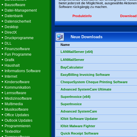
bietet jederzeit die Möglichkeit, ausgewählte Aktionen
•
Bausoftware
Software rückgängig zu machen.
•
Datei-Management
•
Datenbank
Produktinfo
Download
•
Datensicherheit
•
Desktop
•
DirectX
Neue Downloads
•
Druckprogramme
•
DLL
Name
•
Finanzsoftware
LANMailServer (x64)
•
Fun Programme
•
Grafik
LANMailServer
•
Haushalt
BayCalculator
•
Informations Software
EasyBilling Invoicing Software
•
Internet
•
Kindersoftware
ChequeSystem Cheque Printing Software
•
Kommunikation
Advanced SystemCare Ultimate
•
Lernsoftware
SuperInvoice (x64)
•
Medizinsoftware
•
Multimedia
SuperInvoice
•
Musiksoftware
Advanced SystemCare
•
Office Updates
IObit Software Updater
•
Outlook Updates
•
Programmieren
IObit Malware Fighter
•
Texteditor
Quick Receipt Software
•