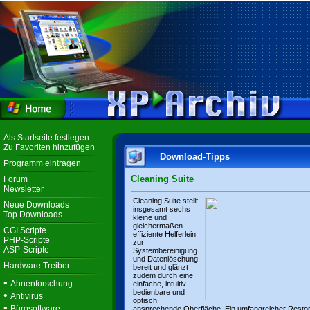
Als Startseite festlegen
Zu Favoriten hinzufügen
Download-Tipps
Programm eintragen
Cleaning Suite
Forum
Newsletter
Cleaning Suite stellt
Neue Downloads
insgesamt sechs
Top Downloads
kleine und
gleichermaßen
CGI Scripte
effiziente Helferlein
PHP-Scripte
zur
ASP-Scripte
Systembereinigung
und Datenlöschung
Hardware Treiber
bereit und glänzt
zudem durch eine
•
Ahnenforschung
einfache, intuitiv
bedienbare und
•
Antivirus
optisch
•
Bürosoftware
ansprechende Oberfläche. Ein umfangreicher Resto