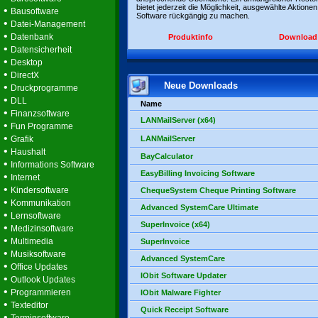
bietet jederzeit die Möglichkeit, ausgewählte Aktionen
•
Bausoftware
Software rückgängig zu machen.
•
Datei-Management
•
Datenbank
Produktinfo
Download
•
Datensicherheit
•
Desktop
•
DirectX
Neue Downloads
•
Druckprogramme
•
DLL
Name
•
Finanzsoftware
LANMailServer (x64)
•
Fun Programme
•
Grafik
LANMailServer
•
Haushalt
BayCalculator
•
Informations Software
EasyBilling Invoicing Software
•
Internet
•
Kindersoftware
ChequeSystem Cheque Printing Software
•
Kommunikation
Advanced SystemCare Ultimate
•
Lernsoftware
SuperInvoice (x64)
•
Medizinsoftware
•
Multimedia
SuperInvoice
•
Musiksoftware
Advanced SystemCare
•
Office Updates
IObit Software Updater
•
Outlook Updates
•
Programmieren
IObit Malware Fighter
•
Texteditor
Quick Receipt Software
•