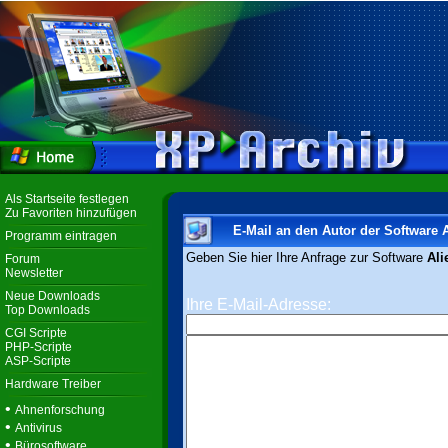
Als Startseite festlegen
Zu Favoriten hinzufügen
E-Mail an den Autor der Software 
Programm eintragen
Geben Sie hier Ihre Anfrage zur Software
Ali
Forum
Newsletter
Neue Downloads
Ihre E-Mail-Adresse:
Top Downloads
CGI Scripte
PHP-Scripte
ASP-Scripte
Hardware Treiber
•
Ahnenforschung
•
Antivirus
•
Bürosoftware