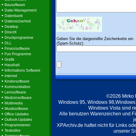
•
Bausoftware
•
Datei-Management
•
Datenbank
•
Datensicherheit
•
Desktop
•
DirectX
•
Druckprogramme
Geben Sie die dargestellte Zeichenkette ein
•
(Spam-Schutz):
DLL
•
Finanzsoftware
•
Fun Programme
•
Grafik
•
Haushalt
•
Informations Software
•
Internet
•
Kindersoftware
•
Kommunikation
•
Lernsoftware
©2026 Mirko
•
Medizinsoftware
Windows 95, Windows 98,Windows
•
Multimedia
Windows Vista sind re
•
Musiksoftware
Alle benutzen Warenzeichen und F
•
Office Updates
•
j
Outlook Updates
•
XPArchiv.de haftet nicht für Links o
Programmieren
•
unserer Si
Texteditor
•