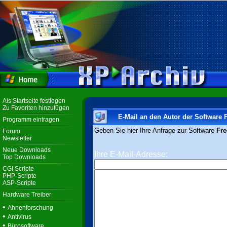
Als Startseite festlegen
Zu Favoriten hinzufügen
E-Mail an den Autor der Software
Programm eintragen
Geben Sie hier Ihre Anfrage zur Software
Fre
Forum
Newsletter
Neue Downloads
Ihre E-Mail-Adresse:
Top Downloads
CGI Scripte
PHP-Scripte
ASP-Scripte
Hardware Treiber
•
Ahnenforschung
•
Antivirus
•
Bürosoftware