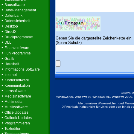
•
Bausoftware
•
Datei-Management
•
Datenbank
•
Datensicherheit
•
Desktop
•
DirectX
•
Druckprogramme
Geben Sie die dargestellte Zeichenkette ein
•
(Spam-Schutz):
DLL
•
Finanzsoftware
•
Fun Programme
•
Grafik
•
Haushalt
•
Informations Software
•
Internet
•
Kindersoftware
•
Kommunikation
•
Lernsoftware
©2026 M
•
Medizinsoftware
Windows 95, Windows 98,Windows ME, Windows 2000, Wi
•
Multimedia
Alle benutzen Warenzeichen und Firmenb
•
Musiksoftware
XPArchiv.de haftet nicht für Links oder den Inhalt 
•
Office Updates
•
Outlook Updates
•
Programmieren
•
Texteditor
•