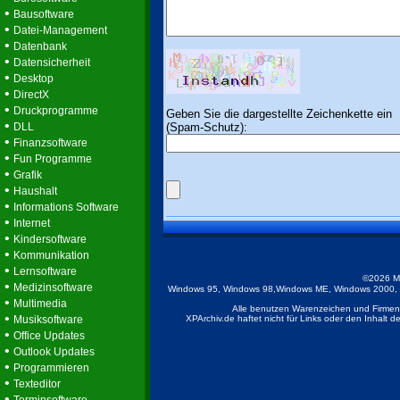
•
Bausoftware
•
Datei-Management
•
Datenbank
•
Datensicherheit
•
Desktop
•
DirectX
•
Druckprogramme
Geben Sie die dargestellte Zeichenkette ein
•
(Spam-Schutz):
DLL
•
Finanzsoftware
•
Fun Programme
•
Grafik
•
Haushalt
•
Informations Software
•
Internet
•
Kindersoftware
•
Kommunikation
•
Lernsoftware
©2026 M
•
Medizinsoftware
Windows 95, Windows 98,Windows ME, Windows 2000, Wi
•
Multimedia
Alle benutzen Warenzeichen und Firmenb
•
Musiksoftware
XPArchiv.de haftet nicht für Links oder den Inhalt 
•
Office Updates
•
Outlook Updates
•
Programmieren
•
Texteditor
•