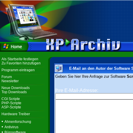
Als Startseite festlegen
Zu Favoriten hinzufügen
E-Mail an den Autor der Software 
Programm eintragen
Geben Sie hier Ihre Anfrage zur Software
Scr
Forum
Newsletter
Neue Downloads
Ihre E-Mail-Adresse:
Top Downloads
CGI Scripte
PHP-Scripte
ASP-Scripte
Hardware Treiber
•
Ahnenforschung
•
Antivirus
•
Bürosoftware