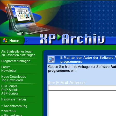
Als Startseite festlegen
Zu Favoriten hinzufügen
E-Mail an den Autor der Software 
Programm eintragen
programmers
Geben Sie hier Ihre Anfrage zur Software
Aut
Forum
programmers
ein.
Newsletter
Neue Downloads
Top Downloads
Ihre E-Mail-Adresse:
CGI Scripte
PHP-Scripte
ASP-Scripte
Hardware Treiber
•
Ahnenforschung
•
Antivirus
•
Bürosoftware