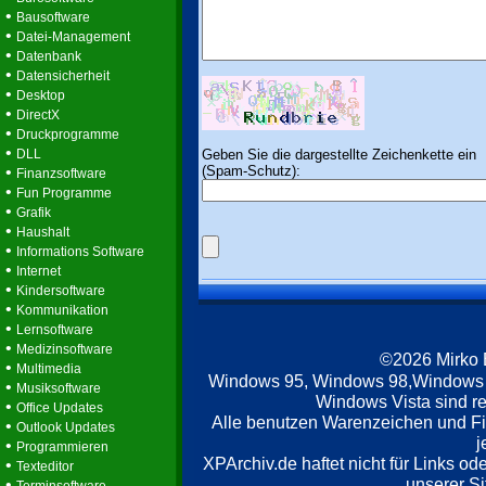
•
Bausoftware
•
Datei-Management
•
Datenbank
•
Datensicherheit
•
Desktop
•
DirectX
•
Druckprogramme
•
Geben Sie die dargestellte Zeichenkette ein
DLL
(Spam-Schutz):
•
Finanzsoftware
•
Fun Programme
•
Grafik
•
Haushalt
•
Informations Software
•
Internet
•
Kindersoftware
•
Kommunikation
•
Lernsoftware
•
Medizinsoftware
©2026 Mirko
•
Multimedia
Windows 95, Windows 98,Windows
•
Musiksoftware
Windows Vista sind re
•
Office Updates
Alle benutzen Warenzeichen und F
•
Outlook Updates
j
•
Programmieren
XPArchiv.de haftet nicht für Links o
•
Texteditor
unserer Si
•