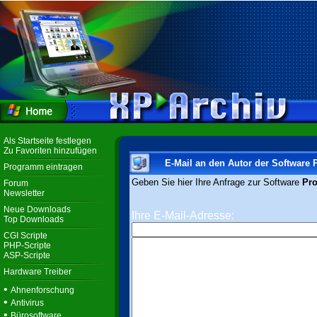
Als Startseite festlegen
Zu Favoriten hinzufügen
E-Mail an den Autor der Software 
Programm eintragen
Geben Sie hier Ihre Anfrage zur Software
Pro
Forum
Newsletter
Neue Downloads
Ihre E-Mail-Adresse:
Top Downloads
CGI Scripte
PHP-Scripte
ASP-Scripte
Hardware Treiber
•
Ahnenforschung
•
Antivirus
•
Bürosoftware