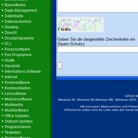
•
Bausoftware
•
Datei-Management
•
Datenbank
•
Datensicherheit
•
Desktop
•
DirectX
•
Druckprogramme
Geben Sie die dargestellte Zeichenkette ein
•
(Spam-Schutz):
DLL
•
Finanzsoftware
•
Fun Programme
•
Grafik
•
Haushalt
•
Informations Software
•
Internet
•
Kindersoftware
•
Kommunikation
•
Lernsoftware
©2026 M
•
Medizinsoftware
Windows 95, Windows 98,Windows ME, Windows 2000, Wi
•
Multimedia
Alle benutzen Warenzeichen und Firmenb
•
Musiksoftware
XPArchiv.de haftet nicht für Links oder den Inhalt 
•
Office Updates
•
Outlook Updates
•
Programmieren
•
Texteditor
•