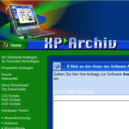
Als Startseite festlegen
Zu Favoriten hinzufügen
E-Mail an den Autor der Software 
Programm eintragen
Geben Sie hier Ihre Anfrage zur Software
Ave
Forum
ein.
Newsletter
Neue Downloads
Top Downloads
Ihre E-Mail-Adresse:
CGI Scripte
PHP-Scripte
ASP-Scripte
Hardware Treiber
•
Ahnenforschung
•
Antivirus
•
Bürosoftware