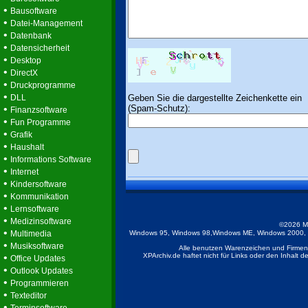
•
Bausoftware
•
Datei-Management
•
Datenbank
•
Datensicherheit
•
Desktop
•
DirectX
•
Druckprogramme
•
Geben Sie die dargestellte Zeichenkette ein
DLL
(Spam-Schutz):
•
Finanzsoftware
•
Fun Programme
•
Grafik
•
Haushalt
•
Informations Software
•
Internet
•
Kindersoftware
•
Kommunikation
•
Lernsoftware
•
Medizinsoftware
©2026 M
•
Multimedia
Windows 95, Windows 98,Windows ME, Windows 2000, Wi
•
Musiksoftware
Alle benutzen Warenzeichen und Firmenb
•
XPArchiv.de haftet nicht für Links oder den Inhalt 
Office Updates
•
Outlook Updates
•
Programmieren
•
Texteditor
•