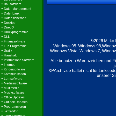
•
Bausoftware
•
Datei-Management
•
Datenbank
•
Datensicherheit
•
Desktop
•
DirectX
•
Druckprogramme
•
DLL
©2026 Mirko
•
Finanzsoftware
•
Windows 95, Windows 98,Window
Fun Programme
•
Windows Vista, Windows 7, Windows
Grafik
•
Haushalt
•
Informations Software
Alle benutzen Warenzeichen und F
•
Internet
j
•
Kindersoftware
XPArchiv.de haftet nicht für Links o
•
Kommunikation
unserer Si
•
Lernsoftware
•
Medizinsoftware
•
Multimedia
•
Musiksoftware
•
Office Updates
•
Outlook Updates
•
Programmieren
•
Texteditor
•