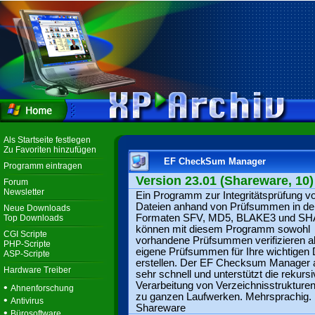
Als Startseite festlegen
Zu Favoriten hinzufügen
EF CheckSum Manager
Programm eintragen
Version 23.01 (Shareware, 10)
Forum
Newsletter
Ein Programm zur Integritätsprüfung v
Dateien anhand von Prüfsummen in de
Neue Downloads
Formaten SFV, MD5, BLAKE3 und SHA
Top Downloads
können mit diesem Programm sowohl
CGI Scripte
vorhandene Prüfsummen verifizieren a
PHP-Scripte
eigene Prüfsummen für Ihre wichtigen
ASP-Scripte
erstellen. Der EF Checksum Manager a
Hardware Treiber
sehr schnell und unterstützt die rekurs
Verarbeitung von Verzeichnisstrukturen
•
Ahnenforschung
zu ganzen Laufwerken. Mehrsprachig.
•
Antivirus
Shareware
•
Bürosoftware