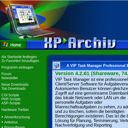
Als Startseite festlegen
Zu Favoriten hinzufügen
A VIP Task Manager Professional 
Programm eintragen
Version 4.2.61 (Shareware, 74
Forum
Newsletter
VIP Task Manager ist eine professionel
Client/Server Software für Aufgabeverw
Neue Downloads
Autorisierten Benutzer können gleichze
Top Downloads
Zugriff auf eine gemeinsame Datenban
CGI Scripte
das lokale Netzwerk oder LAN um die
PHP-Scripte
personelle Aufgaben oder
ASP-Scripte
Mannschaftsaufgaben zu sehen, zu ad
Hardware Treiber
und zu löschen, sofern die benötigten
Berechtigungen existieren. Das ist die 
•
Ahnenforschung
Lösung für Planung, Terminierung, Verte
•
Antivirus
Nachverfolgung und Reporting
•
Bürosoftware