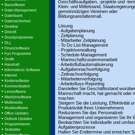
Geschäftsaufgaben, -projekte und -term
•
Bausoftware
Klein- und Mittelstand, Staatsregierung
•
Datei-Management
gemeinnützigen Vereinen oder
•
Datenbank
Bildungsanstaltenmall.
•
Datensicherheit
•
Lösung
Desktop
- Aufgabenplanung
•
DirectX
- Zeitplanung
•
Druckprogramme
- Mitarbeiter Zeitplanung
•
DLL
- To Do List-Management
•
Finanzsoftware
- Projektverwaltung
•
Fun Programme
- Schedule-Management
•
Grafik
- Mannschaftzusammenarbeit
•
- Arbeitsflußautomatisierung
Haushalt
•
- Aufgabennachverfolgung
Informations Software
- Zeitnachverfolgung
•
Internet
- Mitarbeiterverfolgung
•
Kindersoftware
- Arbeitsfluss-Reporting
•
Kommunikation
Darstellen Sie Geschäftsstand worüber
•
Lernsoftware
Mannschaft macht, hat gemacht oder
•
Medizinsoftware
machen
•
Multimedia
Steigern Sie die Leistung, Effektivität u
•
Produktivität Ihres Unternehmens
Musiksoftware
•
Reduzieren Sie das Personalzeit-
Office Updates
Management und organisieren Sie Ihr 
•
Outlook Updates
Beobachten Sie individuelle und umfa
•
Programmieren
Aufgabenprozesse
•
Texteditor
Halten Sie Endtermine und erreichen Si
•