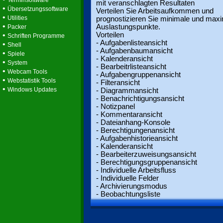
Terminsoftware
mit veranschlagten Resultaten
•
Übersetzungssoftware
Verteilen Sie Arbeitsaufkommen und
•
Utilities
prognostizieren Sie minimale und max
•
Auslastungspunkte.
Packer
•
Vorteilen
Schriften Programme
- Aufgabenlisteansicht
•
Shell
- Aufgabenbaumansicht
•
Spiele
- Kalenderansicht
•
System
- Bearbeitrlisteansicht
•
Webcam Tools
- Aufgabengruppenansicht
•
Webstatistik Tools
- Filteransicht
•
Windows Updates
- Diagrammansicht
- Benachrichtigungsansicht
- Notizpanel
- Kommentaransicht
- Dateianhang-Konsole
- Berechtigungenansicht
- Aufgabenhistorieansicht
- Kalenderansicht
- Bearbeiterzuweisungsansicht
- Berechtigungsgruppenansicht
- Individuelle Arbeitsfluss
- Individuelle Felder
- Archivierungsmodus
- Beobachtungsliste