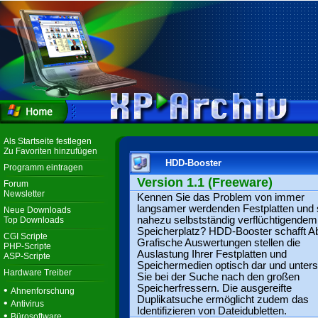
Als Startseite festlegen
Zu Favoriten hinzufügen
HDD-Booster
Programm eintragen
Version 1.1 (Freeware)
Forum
Newsletter
Kennen Sie das Problem von immer
langsamer werdenden Festplatten und 
Neue Downloads
nahezu selbstständig verflüchtigendem
Top Downloads
Speicherplatz? HDD-Booster schafft Ab
CGI Scripte
Grafische Auswertungen stellen die
PHP-Scripte
Auslastung Ihrer Festplatten und
ASP-Scripte
Speichermedien optisch dar und unters
Hardware Treiber
Sie bei der Suche nach den großen
Speicherfressern. Die ausgereifte
•
Ahnenforschung
Duplikatsuche ermöglicht zudem das
•
Antivirus
Identifizieren von Dateidubletten.
•
Bürosoftware