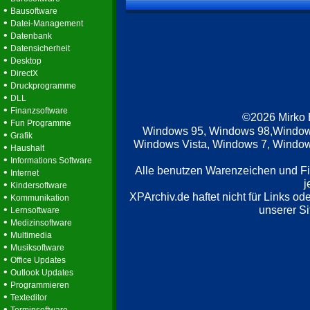
•
Bausoftware
•
Datei-Management
•
Datenbank
•
Datensicherheit
•
Desktop
•
DirectX
•
Druckprogramme
•
DLL
•
Finanzsoftware
©2026 Mirko
•
Fun Programme
Windows 95, Windows 98,Window
•
Grafik
Windows Vista, Windows 7, Windows
•
Haushalt
•
Informations Software
Alle benutzen Warenzeichen und F
•
Internet
j
•
Kindersoftware
XPArchiv.de haftet nicht für Links o
•
Kommunikation
•
unserer Si
Lernsoftware
•
Medizinsoftware
•
Multimedia
•
Musiksoftware
•
Office Updates
•
Outlook Updates
•
Programmieren
•
Texteditor
•