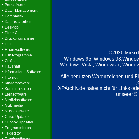
•
Bausoftware
•
Datei-Management
•
Datenbank
•
Datensicherheit
•
Desktop
•
DirectX
•
Druckprogramme
•
DLL
•
Finanzsoftware
©2026 Mirko
•
Fun Programme
Windows 95, Windows 98,Window
•
Grafik
Windows Vista, Windows 7, Windows
•
Haushalt
•
Informations Software
Alle benutzen Warenzeichen und F
•
Internet
j
•
Kindersoftware
XPArchiv.de haftet nicht für Links o
•
Kommunikation
•
unserer Si
Lernsoftware
•
Medizinsoftware
•
Multimedia
•
Musiksoftware
•
Office Updates
•
Outlook Updates
•
Programmieren
•
Texteditor
•