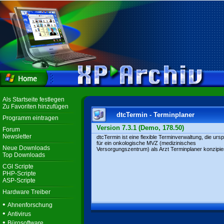
Als Startseite festlegen
Zu Favoriten hinzufügen
dtcTermin - Terminplaner
Programm eintragen
Version 7.3.1 (Demo, 178.50)
Forum
Newsletter
dtcTermin ist eine flexible Terminverwaltung, die urs
für ein onkologische MVZ (medizinisches
Neue Downloads
Versorgungszentrum) als Arzt Terminplaner konzipie
Top Downloads
CGI Scripte
PHP-Scripte
ASP-Scripte
Hardware Treiber
•
Ahnenforschung
•
Antivirus
•
Bürosoftware