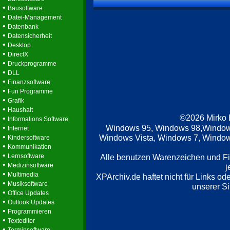
•
Bausoftware
•
Datei-Management
•
Datenbank
•
Datensicherheit
•
Desktop
•
DirectX
•
Druckprogramme
•
DLL
•
Finanzsoftware
•
Fun Programme
•
Grafik
•
Haushalt
©2026 Mirko
•
Informations Software
•
Windows 95, Windows 98,Window
Internet
•
Windows Vista, Windows 7, Windows
Kindersoftware
•
Kommunikation
•
Lernsoftware
Alle benutzen Warenzeichen und F
•
Medizinsoftware
j
•
Multimedia
XPArchiv.de haftet nicht für Links o
•
Musiksoftware
unserer Si
•
Office Updates
•
Outlook Updates
•
Programmieren
•
Texteditor
•