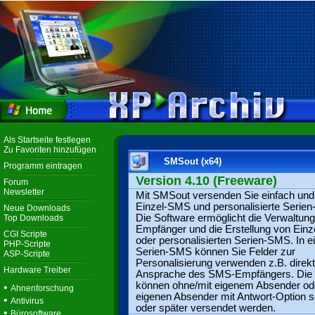
Als Startseite festlegen
Zu Favoriten hinzufügen
SMSout (x64)
Programm eintragen
Version 4.10 (Freeware)
Forum
Newsletter
Mit SMSout versenden Sie einfach und
Einzel-SMS und personalisierte Serie
Neue Downloads
Die Software ermöglicht die Verwaltung
Top Downloads
Empfänger und die Erstellung von Ein
CGI Scripte
oder personalisierten Serien-SMS. In e
PHP-Scripte
Serien-SMS können Sie Felder zur
ASP-Scripte
Personalisierung verwenden z.B. direk
Hardware Treiber
Ansprache des SMS-Empfängers. Di
können ohne/mit eigenem Absender od
•
Ahnenforschung
eigenen Absender mit Antwort-Option s
•
Antivirus
oder später versendet werden.
•
Bürosoftware