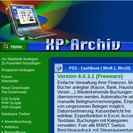
Als Startseite festlegen
Zu Favoriten hinzufügen
FGS - CashBook ( Win8.1, Win10)
Programm eintragen
Version 6.0.3.1 (Freeware)
Forum
Newsletter
Einfache Verwaltung Ihrer Finanzen. M
Bücher anlegbar (Kasse, Bank, Hausha
Neue Downloads
Verein ...) Wiederkehrende Buchungen
Top Downloads
übernommen werden. Automatische od
CGI Scripte
manuelle Belegnummernvergabe, Einp
PHP-Scripte
von vergessenen Belegen möglich.
ASP-Scripte
Datumserinnerung. Kassenbericht frei
Hardware Treiber
wählbar. Exportfunktion in Excel, Acce
Textdatei. Buchungen mit Kategorien
•
Ahnenforschung
verwalten. Fuer alle MWST Saetze.
•
Antivirus
Berichtsausdruck mit Steuerauswertun
•
Bürosoftware