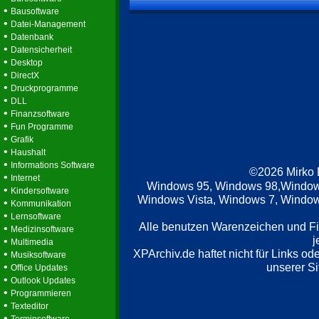
•
Bausoftware
•
Datei-Management
•
Datenbank
•
Datensicherheit
•
Desktop
•
DirectX
•
Druckprogramme
•
DLL
•
Finanzsoftware
•
Fun Programme
•
Grafik
•
Haushalt
•
Informations Software
©2026 Mirko
•
Internet
Windows 95, Windows 98,Window
•
Kindersoftware
Windows Vista, Windows 7, Windows
•
Kommunikation
•
Lernsoftware
Alle benutzen Warenzeichen und F
•
Medizinsoftware
j
•
Multimedia
XPArchiv.de haftet nicht für Links o
•
Musiksoftware
•
unserer Si
Office Updates
•
Outlook Updates
•
Programmieren
•
Texteditor
•