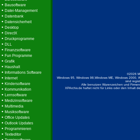
•
Bausoftware
•
Datei-Management
•
Datenbank
•
Datensicherheit
•
Desktop
•
DirectX
•
Druckprogramme
•
DLL
•
Finanzsoftware
•
Fun Programme
•
Grafik
•
Haushalt
•
Informations Software
©2026 M
•
Internet
Windows 95, Windows 98,Windows ME, Windows 2000, W
sind regis
•
Kindersoftware
Alle benutzen Warenzeichen und Firmenb
•
XPArchiv.de haftet nicht für Links oder den Inhalt 
Kommunikation
•
Lernsoftware
•
Medizinsoftware
•
Multimedia
•
Musiksoftware
•
Office Updates
•
Outlook Updates
•
Programmieren
•
Texteditor
•