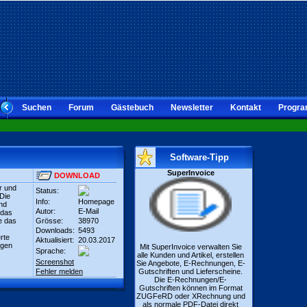
Suchen
Forum
Gästebuch
Newsletter
Kontakt
Progra
Software-Tipp
SuperInvoice
DOWNLOAD
r und
Status:
Die
Info:
Homepage
nd
Autor:
E-Mail
 das
e das
Grösse:
38970
Downloads:
5493
rte
Aktualisiert:
20.03.2017
igen
Mit SuperInvoice verwalten Sie
Sprache:
alle Kunden und Artikel, erstellen
Screenshot
Sie Angebote, E-Rechnungen, E-
Fehler melden
Gutschriften und Lieferscheine.
Die E-Rechnungen/E-
Gutschriften können im Format
ZUGFeRD oder XRechnung und
als normale PDF-Datei direkt