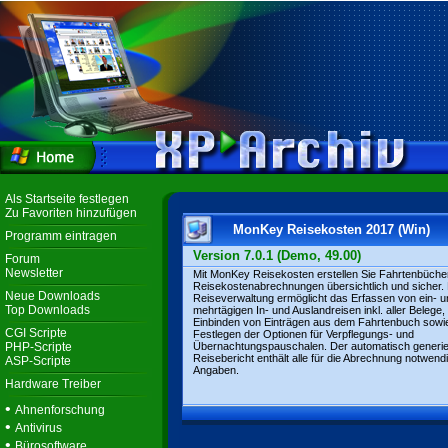
Als Startseite festlegen
Zu Favoriten hinzufügen
MonKey Reisekosten 2017 (Win)
Programm eintragen
Version 7.0.1 (Demo, 49.00)
Forum
Newsletter
Mit MonKey Reisekosten erstellen Sie Fahrtenbüche
Reisekostenabrechnungen übersichtlich und sicher. 
Neue Downloads
Reiseverwaltung ermöglicht das Erfassen von ein- u
Top Downloads
mehrtägigen In- und Auslandreisen inkl. aller Belege,
Einbinden von Einträgen aus dem Fahrtenbuch sowi
CGI Scripte
Festlegen der Optionen für Verpflegungs- und
PHP-Scripte
Übernachtungspauschalen. Der automatisch generie
Reisebericht enthält alle für die Abrechnung notwend
ASP-Scripte
Angaben.
Hardware Treiber
•
Ahnenforschung
•
Antivirus
•
Bürosoftware