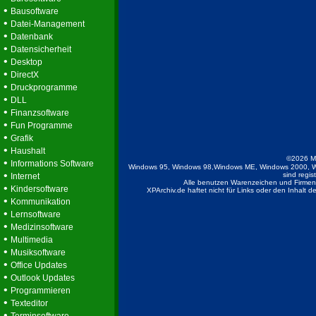
•
Bausoftware
•
Datei-Management
•
Datenbank
•
Datensicherheit
•
Desktop
•
DirectX
•
Druckprogramme
•
DLL
•
Finanzsoftware
•
Fun Programme
•
Grafik
•
Haushalt
©2026 M
•
Informations Software
Windows 95, Windows 98,Windows ME, Windows 2000, W
•
sind regis
Internet
Alle benutzen Warenzeichen und Firmenb
•
Kindersoftware
XPArchiv.de haftet nicht für Links oder den Inhalt 
•
Kommunikation
•
Lernsoftware
•
Medizinsoftware
•
Multimedia
•
Musiksoftware
•
Office Updates
•
Outlook Updates
•
Programmieren
•
Texteditor
•