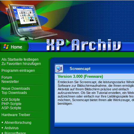
Als Startseite festlegen
Zu Favoriten hinzufügen
Screencapt
Programm eintragen
Version 3.000 (Freeware)
Forum
Newsletter
Entdecken Sie Screencapt, die leistungsstarke Win
Software zur Bildschirmaufnahme, die Ihnen ermöglic
Neue Downloads
Aktivität auf Ihrem Bildschirm präzise und einfach
Top Downloads
aufzuzeichnen. Ob Sie ein Tutorial erstellen, ein Web
aufzeichnen oder einfach nur Ihre Lieblingsspiele fes
CGI Scripte
möchten, Screencapt bietet Ihnen alle Werkzeuge, di
PHP-Scripte
benötigen.
ASP-Scripte
Hardware Treiber
•
Ahnenforschung
•
Antivirus
•
Bürosoftware