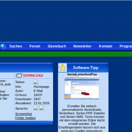
Suchen
Forum
Gästebuch
Newsletter
Kontakt
Progra
Software-Tipp
SerialLetterAndFax
DOWNLOAD
dows-
Status:
ht, jede
Info:
Homepage
Autor:
E-Mail
inar
thalten
Grösse:
16437
e Sie
Downloads:
1847
Aktualisiert:
13.01.2026
Erstellen Sie einfach
Sprache:
personalisierte Serienbriefe,
Serienfaxe, Serien-PDF-Dateien
Screenshot
und Serien-SMS. Texte können
Fehler melden
mit dem integrierten Editor leicht
erstellt werden. Die
Empfängerdaten lassen sich aus
externen Quellen importieren.