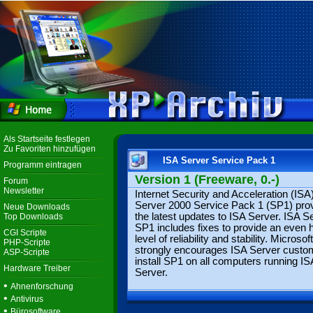
Als Startseite festlegen
Zu Favoriten hinzufügen
ISA Server Service Pack 1
Programm eintragen
Version 1 (Freeware, 0.-)
Forum
Newsletter
Internet Security and Acceleration (ISA
Server 2000 Service Pack 1 (SP1) pro
Neue Downloads
the latest updates to ISA Server. ISA S
Top Downloads
SP1 includes fixes to provide an even 
CGI Scripte
level of reliability and stability. Microsoft
PHP-Scripte
strongly encourages ISA Server custo
ASP-Scripte
install SP1 on all computers running IS
Hardware Treiber
Server.
•
Ahnenforschung
•
Antivirus
•
Bürosoftware