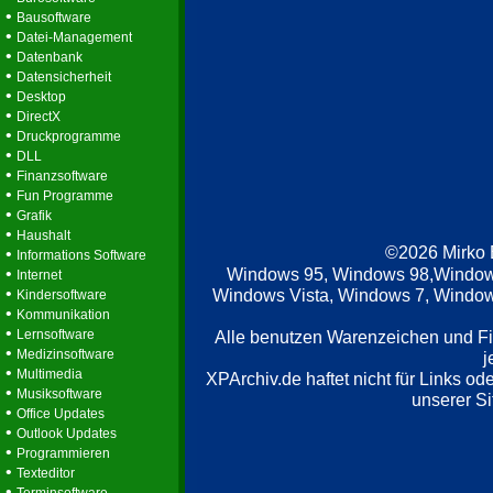
•
Bausoftware
•
Datei-Management
•
Datenbank
•
Datensicherheit
•
Desktop
•
DirectX
•
Druckprogramme
•
DLL
•
Finanzsoftware
•
Fun Programme
•
Grafik
•
Haushalt
©2026 Mirko
•
Informations Software
•
Windows 95, Windows 98,Window
Internet
•
Windows Vista, Windows 7, Windows
Kindersoftware
•
Kommunikation
•
Lernsoftware
Alle benutzen Warenzeichen und F
•
Medizinsoftware
j
•
Multimedia
XPArchiv.de haftet nicht für Links o
•
Musiksoftware
unserer Si
•
Office Updates
•
Outlook Updates
•
Programmieren
•
Texteditor
•