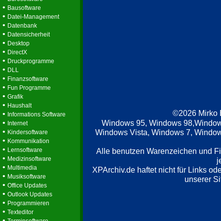
•
Bausoftware
•
Datei-Management
•
Datenbank
•
Datensicherheit
•
Desktop
•
DirectX
•
Druckprogramme
•
DLL
•
Finanzsoftware
•
Fun Programme
•
Grafik
•
Haushalt
©2026 Mirko
•
Informations Software
•
Windows 95, Windows 98,Window
Internet
•
Windows Vista, Windows 7, Windows
Kindersoftware
•
Kommunikation
•
Lernsoftware
Alle benutzen Warenzeichen und F
•
Medizinsoftware
j
•
Multimedia
XPArchiv.de haftet nicht für Links o
•
Musiksoftware
unserer Si
•
Office Updates
•
Outlook Updates
•
Programmieren
•
Texteditor
•