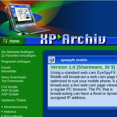
Als Startseite festlegen
Zu Favoriten hinzufügen
eyespyfx mobile
Programm eintragen
Version 1.0 (Shareware, 30 $)
Forum
Newsletter
Using a standard web cam EyeSpyFX 
Mobile will broadcast a web cam page t
Neue Downloads
optimised to suit your mobile phone. It 
Top Downloads
broadcasts a live web cam page viewa
CGI Scripte
a regular PC browser. The PC that is
PHP-Scripte
broadcasting can have a fixed or dynam
ASP-Scripte
assigned IP address.
Hardware Treiber
•
Ahnenforschung
•
Antivirus
•
Bürosoftware