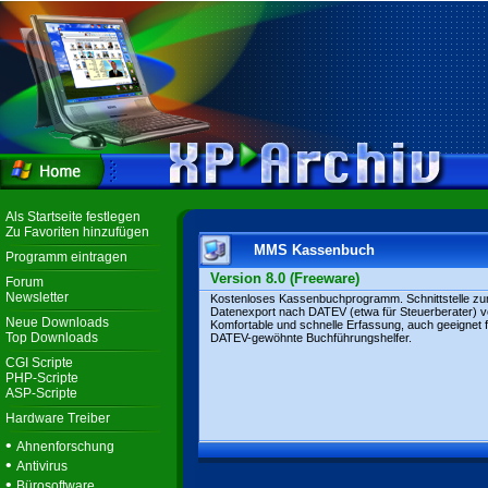
Als Startseite festlegen
Zu Favoriten hinzufügen
MMS Kassenbuch
Programm eintragen
Version 8.0 (Freeware)
Forum
Newsletter
Kostenloses Kassenbuchprogramm. Schnittstelle z
Datenexport nach DATEV (etwa für Steuerberater) 
Neue Downloads
Komfortable und schnelle Erfassung, auch geeignet f
Top Downloads
DATEV-gewöhnte Buchführungshelfer.
CGI Scripte
PHP-Scripte
ASP-Scripte
Hardware Treiber
•
Ahnenforschung
•
Antivirus
•
Bürosoftware