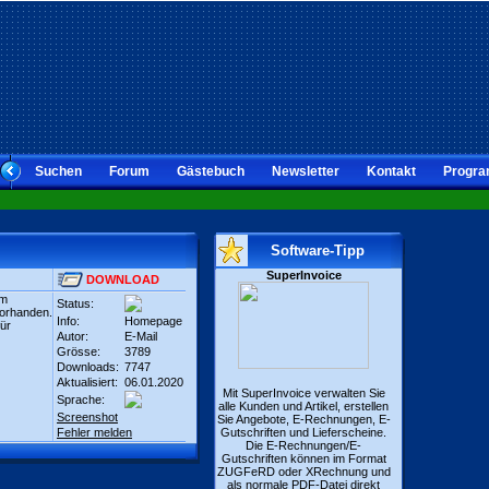
Suchen
Forum
Gästebuch
Newsletter
Kontakt
Progra
Software-Tipp
SuperInvoice
DOWNLOAD
um
Status:
vorhanden.
Info:
Homepage
ür
Autor:
E-Mail
Grösse:
3789
Downloads:
7747
Aktualisiert:
06.01.2020
Mit SuperInvoice verwalten Sie
Sprache:
alle Kunden und Artikel, erstellen
Screenshot
Sie Angebote, E-Rechnungen, E-
Fehler melden
Gutschriften und Lieferscheine.
Die E-Rechnungen/E-
Gutschriften können im Format
ZUGFeRD oder XRechnung und
als normale PDF-Datei direkt