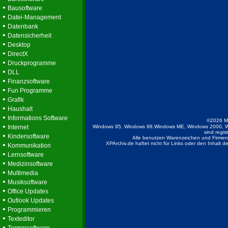
•
Bausoftware
•
Datei-Management
•
Datenbank
•
Datensicherheit
•
Desktop
•
DirectX
•
Druckprogramme
•
DLL
•
Finanzsoftware
•
Fun Programme
•
Grafik
•
Haushalt
•
Informations Software
©2026 M
•
Internet
Windows 95, Windows 98,Windows ME, Windows 2000, W
sind regis
•
Kindersoftware
Alle benutzen Warenzeichen und Firmenb
•
XPArchiv.de haftet nicht für Links oder den Inhalt 
Kommunikation
•
Lernsoftware
•
Medizinsoftware
•
Multimedia
•
Musiksoftware
•
Office Updates
•
Outlook Updates
•
Programmieren
•
Texteditor
•