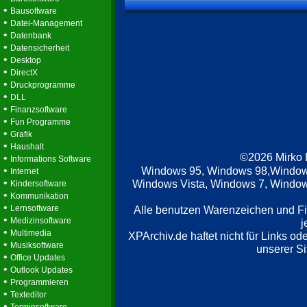
•
Bausoftware
•
Datei-Management
•
Datenbank
•
Datensicherheit
•
Desktop
•
DirectX
•
Druckprogramme
•
DLL
•
Finanzsoftware
•
Fun Programme
•
Grafik
•
Haushalt
©2026 Mirko
•
Informations Software
•
Windows 95, Windows 98,Window
Internet
•
Windows Vista, Windows 7, Windows
Kindersoftware
•
Kommunikation
•
Lernsoftware
Alle benutzen Warenzeichen und F
•
Medizinsoftware
j
•
Multimedia
XPArchiv.de haftet nicht für Links o
•
Musiksoftware
unserer Si
•
Office Updates
•
Outlook Updates
•
Programmieren
•
Texteditor
•