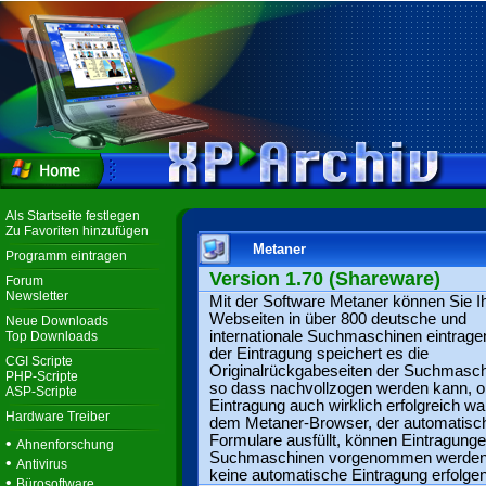
Als Startseite festlegen
Zu Favoriten hinzufügen
Metaner
Programm eintragen
Version 1.70 (Shareware)
Forum
Newsletter
Mit der Software Metaner können Sie I
Webseiten in über 800 deutsche und
Neue Downloads
internationale Suchmaschinen eintrage
Top Downloads
der Eintragung speichert es die
CGI Scripte
Originalrückgabeseiten der Suchmasch
PHP-Scripte
so dass nachvollzogen werden kann, o
ASP-Scripte
Eintragung auch wirklich erfolgreich war
Hardware Treiber
dem Metaner-Browser, der automatisc
Formulare ausfüllt, können Eintragunge
•
Ahnenforschung
Suchmaschinen vorgenommen werden, 
•
Antivirus
keine automatische Eintragung erfolge
•
Bürosoftware