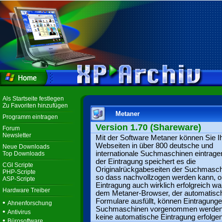
Als Startseite festlegen
Zu Favoriten hinzufügen
Metaner
Programm eintragen
Version 1.70 (Shareware)
Forum
Newsletter
Mit der Software Metaner können Sie I
Webseiten in über 800 deutsche und
Neue Downloads
internationale Suchmaschinen eintrage
Top Downloads
der Eintragung speichert es die
CGI Scripte
Originalrückgabeseiten der Suchmasch
PHP-Scripte
so dass nachvollzogen werden kann, o
ASP-Scripte
Eintragung auch wirklich erfolgreich war
Hardware Treiber
dem Metaner-Browser, der automatisc
Formulare ausfüllt, können Eintragunge
•
Ahnenforschung
Suchmaschinen vorgenommen werden, 
•
Antivirus
keine automatische Eintragung erfolge
•
Bürosoftware