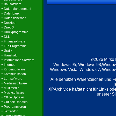
•
Bausoftware
•
Datei-Management
•
Datenbank
•
Datensicherheit
•
Desktop
•
DirectX
•
Druckprogramme
•
DLL
•
Finanzsoftware
•
Fun Programme
•
Grafik
•
Haushalt
©2026 Mirko
•
Informations Software
•
Windows 95, Windows 98,Window
Internet
•
Windows Vista, Windows 7, Windows
Kindersoftware
•
Kommunikation
•
Lernsoftware
Alle benutzen Warenzeichen und F
•
Medizinsoftware
j
•
Multimedia
XPArchiv.de haftet nicht für Links o
•
Musiksoftware
unserer Si
•
Office Updates
•
Outlook Updates
•
Programmieren
•
Texteditor
•