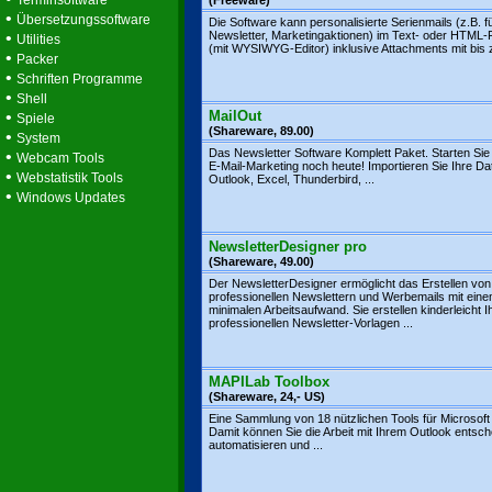
Terminsoftware
(Freeware)
•
Übersetzungssoftware
Die Software kann personalisierte Serienmails (z.B. f
•
Newsletter, Marketingaktionen) im Text- oder HTML
Utilities
(mit WYSIWYG-Editor) inklusive Attachments mit bis z
•
Packer
•
Schriften Programme
•
Shell
•
MailOut
Spiele
(Shareware, 89.00)
•
System
Das Newsletter Software Komplett Paket. Starten Sie j
•
Webcam Tools
E-Mail-Marketing noch heute! Importieren Sie Ihre D
•
Webstatistik Tools
Outlook, Excel, Thunderbird, ...
•
Windows Updates
NewsletterDesigner pro
(Shareware, 49.00)
Der NewsletterDesigner ermöglicht das Erstellen von
professionellen Newslettern und Werbemails mit ein
minimalen Arbeitsaufwand. Sie erstellen kinderleicht I
professionellen Newsletter-Vorlagen ...
MAPILab Toolbox
(Shareware, 24,- US)
Eine Sammlung von 18 nützlichen Tools für Microsoft
Damit können Sie die Arbeit mit Ihrem Outlook entsc
automatisieren und ...