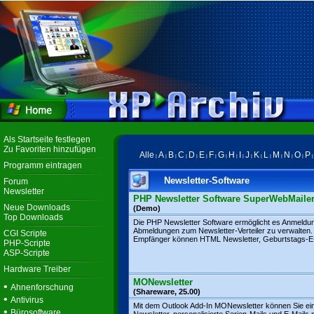
Als Startseite festlegen
Zu Favoriten hinzufügen
Alle
A
B
C
D
E
F
G
H
I
J
K
L
M
N
O
P
|
|
|
|
|
|
|
|
|
|
|
|
|
|
|
|
Programm eintragen
Newsletter-Software
Forum
Newsletter
PHP Newsletter Software SuperWebMaile
Neue Downloads
(Demo)
Top Downloads
Die PHP Newsletter Software ermöglicht es Anmeldu
Abmeldungen zum Newsletter-Verteiler zu verwalten.
CGI Scripte
Empfänger können HTML Newsletter, Geburtstags-E-M
PHP-Scripte
ASP-Scripte
Hardware Treiber
MONewsletter
•
Ahnenforschung
(Shareware, 25.00)
•
Antivirus
Mit dem Outlook Add-In MONewsletter können Sie ei
•
Bürosoftware