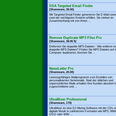
GSA Targeted Email Finder
(Shareware, 35.00)
Mit Targeted Email Finder generieren Sie E-Mail-Liste
zwei der wichtigsten Kreterin erfüllen. Sie stehen im
Zusammenhang mit von Ihnen ...
Remove Duplicate MP3 Files Pro
(Shareware, 39.95 $)
Entfernen Sie doppelte MP3-Dateien - Wie entfernt m
doppelte MP3-Dateien? Finden Sie MP3 Dateien auf
Computer duplizieren, löschen Sie ...
NewsLetter Pro
(Shareware, 20.00)
Leistungsfähiges Mailprogramm zum Erstellen von
personalisierten Serienmails. Statt der üblichen und
unpersönlichen Mails erhalten Ihre Kunden absofort in
zugeschnittene und ...
UltraMixer Professional
(Shareware, 179)
UltraMixer ist eine DJ-Mixing-Software mit der CDs o
digitale Musik in zahlreichen Formaten wie MP3, WM
OGG oder WAV ...