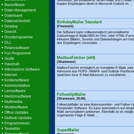
Newsletter, personalisierte Serien-Mails und E-Mails 
•
Kopien-Empfängern direkt in Microsoft Outlook im ...
Bausoftware
•
Datei-Management
•
Datenbank
•
Datensicherheit
BirthdayMailer Standard
•
Desktop
(Freeware)
•
DirectX
Die Software kann vollautomatisch personalisierte
Geburtstags-E-Mails/SMS im Text- oder HTML-Form
•
Druckprogramme
inklusive Bildern, Sounds und Dateianhängen am Geb
•
DLL
des Empfängers versenden. ...
•
Finanzsoftware
•
Fun Programme
MailboxFetcher (x64)
•
Grafik
(Shareware)
•
Haushalt
MailboxFetcher ermöglicht es komplette E-Mails oder
•
Informations Software
Adressen aus POP3- /IMAP4- und Outlook-Postfäch
•
Internet
speichern bzw. E-Mail-Adressen zu extrahieren. ...
•
Kindersoftware
•
Kommunikation
•
Lernsoftware
FollowUpMailer
•
Medizinsoftware
(Shareware, 20.00)
•
Multimedia
FollowUpMailer ist eine Autoresponder- und Follow-U
•
Musiksoftware
Responder-Software. Es kann automatisch auf einge
•
Mails personalisiert antworten. Ebenfalls ist es mögli
Office Updates
sogenannte Folge-E-Mails ...
•
Outlook Updates
•
Programmieren
•
Texteditor
SuperMailer
•