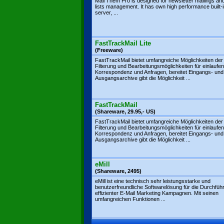
Mail Them Pro is designed for newsletter mailings and
lists management. It has own high performance built
server, ...
FastTrackMail Lite
(Freeware)
FastTrackMail bietet umfangreiche Möglichkeiten der
Filterung und Bearbeitungsmöglichkeiten für einlaufe
Korrespondenz und Anfragen, bereitet Eingangs- und
Ausgangsarchive gibt die Möglichkeit ...
FastTrackMail
(Shareware, 29.95,- US)
FastTrackMail bietet umfangreiche Möglichkeiten der
Filterung und Bearbeitungsmöglichkeiten für einlaufe
Korrespondenz und Anfragen, bereitet Eingangs- und
Ausgangsarchive gibt die Möglichkeit ...
eMill
(Shareware, 2495)
eMill ist eine technisch sehr leistungsstarke und
benutzerfreundliche Softwarelösung für die Durchfüh
effizienter E-Mail Marketing Kampagnen. Mit seinen
umfangreichen Funktionen ...