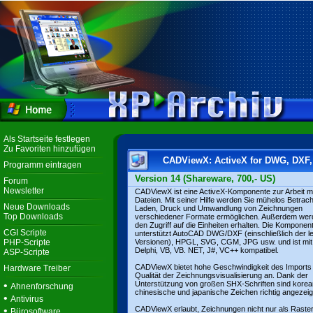
Als Startseite festlegen
Zu Favoriten hinzufügen
CADViewX: ActiveX for DWG, DXF
Programm eintragen
Version 14 (Shareware, 700,- US)
Forum
Newsletter
CADViewX ist eine ActiveX-Komponente zur Arbeit m
Dateien. Mit seiner Hilfe werden Sie mühelos Betrac
Neue Downloads
Laden, Druck und Umwandlung von Zeichnungen
Top Downloads
verschiedener Formate ermöglichen. Außerdem wer
den Zugriff auf die Einheiten erhalten. Die Komponen
CGI Scripte
unterstützt AutoCAD DWG/DXF (einschließlich der le
PHP-Scripte
Versionen), HPGL, SVG, CGM, JPG usw. und ist mit
Delphi, VB, VB. NET, J#, VC++ kompatibel.
ASP-Scripte
CADViewX bietet hohe Geschwindigkeit des Imports
Hardware Treiber
Qualität der Zeichnungsvisualisierung an. Dank der
•
Unterstützung von großen SHX-Schriften sind korea
Ahnenforschung
chinesische und japanische Zeichen richtig angezeig
•
Antivirus
•
CADViewX erlaubt, Zeichnungen nicht nur als Raster
Bürosoftware