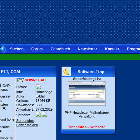
Suchen
Forum
Gästebuch
Newsletter
Kontakt
Progra
, PLT, CGM
Software-Tipp
SuperMailingList
DOWNLOAD
it CAD-
Status:
htung,
Info:
Homepage
Autor:
E-Mail
den Sie
te
Grösse:
13464 KB
tzten
Downloads:
6386
 C#,
Aktualisiert:
27.02.2019
PHP Newsletter Mailinglisten-
Sprache:
Verwaltung
 und hohe
Screenshot
Fehler melden
nische,
Mehr Infos...
Webseite
t.
bilder zu