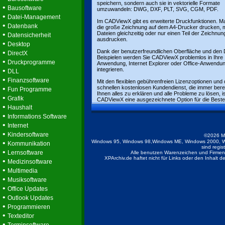
speichern, sondern auch sie in vektorielle Formate
•
Bausoftware
umzuwandeln: DWG, DXF, PLT, SVG, CGM, PDF.
•
Datei-Management
Im CADViewX gibt es erweiterte Druckfunktionen. M
•
Datenbank
die große Zeichnung auf dem A4-Drucker drucken, 
•
Dateien gleichzeitig oder nur einen Teil der Zeichnun
Datensicherheit
ausdrucken.
•
Desktop
•
Dank der benutzerfreundlichen Oberfläche und den
DirectX
Beispielen werden Sie CADViewX problemlos in Ihre
•
Druckprogramme
Anwendung, Internet Explorer oder Office-Anwendu
•
integrieren.
DLL
•
Finanzsoftware
Mit den flexiblen gebührenfreien Lizenzoptionen und 
•
schnellen kostenlosen Kundendienst, die immer bereit
Fun Programme
Ihnen alles zu erklären und alle Probleme zu lösen, i
•
Grafik
CADViewX eine ausgezeichnete Option für die Bestel
•
Haushalt
•
Informations Software
•
Internet
•
Kindersoftware
©2026 M
•
Windows 95, Windows 98,Windows ME, Windows 2000, W
Kommunikation
sind regis
•
Lernsoftware
Alle benutzen Warenzeichen und Firmenb
XPArchiv.de haftet nicht für Links oder den Inhalt 
•
Medizinsoftware
•
Multimedia
•
Musiksoftware
•
Office Updates
•
Outlook Updates
•
Programmieren
•
Texteditor
•