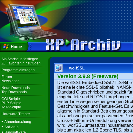
Als Startseite festlegen
Zu Favoriten hinzufügen
wolfSSL
Programm eintragen
Version 3.9.8 (Freeware)
Forum
Newsletter
Die wolfSSL Embedded SSL/TLS-Bibli
ist eine leichte SSL-Bibliothek in ANSI-
Neue Downloads
Standard C geschrieben und gezielt für
Top Downloads
eingebettete und RTOS-Umgebungen -
CGI Scripte
erster Linie wegen seiner geringen Grö
PHP-Scripte
Geschwindigkeit und Feature-Set. Es w
ASP-Scripte
allgemein in Standard-Betriebsumgeb
Hardware Treiber
als auch wegen seiner passenden Prei
Cross-Plattform-Unterstützung verwen
•
Ahnenforschung
wird. wolfSSL unterstützt Industriestan
•
Antivirus
bis zum aktuellen 1.2 Ebene TLS, bis z
•
Bürosoftware