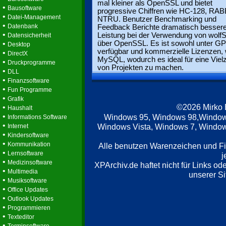
mal kleiner als OpenSSL und bietet
•
Bausoftware
progressive Chiffren wie HC-128, RAB
•
Datei-Management
NTRU. Benutzer Benchmarking und
•
Datenbank
Feedback Berichte dramatisch besser
•
Leistung bei der Verwendung von wolf
Datensicherheit
•
über OpenSSL. Es ist sowohl unter G
Desktop
verfügbar und kommerzielle Lizenzen, 
•
DirectX
MySQL, wodurch es ideal für eine Viel
•
Druckprogramme
von Projekten zu machen.
•
DLL
•
Finanzsoftware
•
Fun Programme
•
Grafik
©2026 Mirko
•
Haushalt
•
Windows 95, Windows 98,Window
Informations Software
•
Windows Vista, Windows 7, Windows
Internet
•
Kindersoftware
•
Kommunikation
Alle benutzen Warenzeichen und F
•
Lernsoftware
j
•
Medizinsoftware
XPArchiv.de haftet nicht für Links o
•
Multimedia
unserer Si
•
Musiksoftware
•
Office Updates
•
Outlook Updates
•
Programmieren
•
Texteditor
•