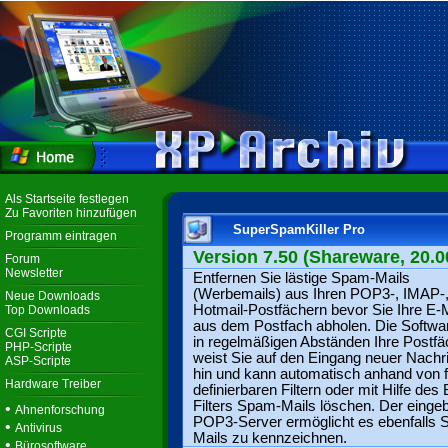
Als Startseite festlegen
Zu Favoriten hinzufügen
SuperSpamKiller Pro
Programm eintragen
Version 7.50 (Shareware, 20.0
Forum
Newsletter
Entfernen Sie lästige Spam-Mails
(Werbemails) aus Ihren POP3-, IMAP-
Neue Downloads
Hotmail-Postfächern bevor Sie Ihre E-
Top Downloads
aus dem Postfach abholen. Die Softwar
CGI Scripte
in regelmäßigen Abständen Ihre Postfä
PHP-Scripte
weist Sie auf den Eingang neuer Nachr
ASP-Scripte
hin und kann automatisch anhand von f
Hardware Treiber
definierbaren Filtern oder mit Hilfe des
Filters Spam-Mails löschen. Der einge
•
Ahnenforschung
POP3-Server ermöglicht es ebenfalls
•
Antivirus
Mails zu kennzeichnen.
•
Bürosoftware