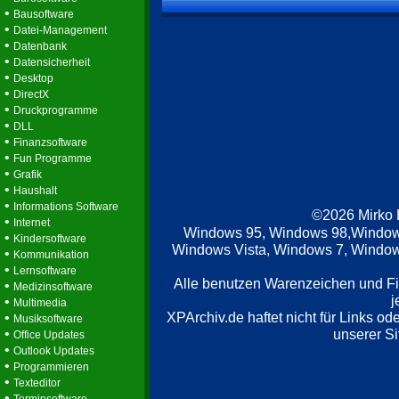
•
Bausoftware
•
Datei-Management
•
Datenbank
•
Datensicherheit
•
Desktop
•
DirectX
•
Druckprogramme
•
DLL
•
Finanzsoftware
•
Fun Programme
•
Grafik
•
Haushalt
•
Informations Software
©2026 Mirko
•
Internet
Windows 95, Windows 98,Window
•
Kindersoftware
Windows Vista, Windows 7, Windows
•
Kommunikation
•
Lernsoftware
Alle benutzen Warenzeichen und F
•
Medizinsoftware
j
•
Multimedia
XPArchiv.de haftet nicht für Links o
•
Musiksoftware
•
unserer Si
Office Updates
•
Outlook Updates
•
Programmieren
•
Texteditor
•