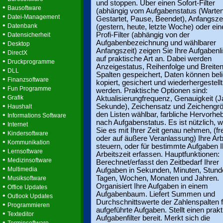
und stoppen. Über einen Sofort-Filter
•
Bausoftware
(abhängig vom Aufgabenstatus (Warten
•
Datei-Management
Gestartet, Pause, Beendet), Anfangsze
•
Datenbank
(gestern, heute, letzte Woche) oder ein
•
Profi-Filter (abhängig von der
Datensicherheit
•
Aufgabenbezeichnung und wählbarer
Desktop
Anfangszeit) zeigen Sie Ihre Aufgabenl
•
DirectX
auf praktische Art an. Dabei werden
•
Druckprogramme
Anzeigestatus, Reihenfolge und Breiten
•
DLL
Spalten gespeichert, Daten können beli
•
Finanzsoftware
kopiert, gesichert und wiederhergestellt
•
Fun Programme
werden. Praktische Optionen sind:
•
Grafik
Aktualisierungfrequenz, Genauigkeit (J
•
Sekunde), Zeichensatz und Zeichengrö
Haushalt
•
den Listen wählbar, farbliche Hervorhe
Informations Software
nach Aufgabenstatus. Es ist nützlich, 
•
Internet
Sie es mit Ihrer Zeit genau nehmen, (frei
•
Kindersoftware
oder auf äußere Veranlassung) Ihre Arb
•
Kommunikation
steuern, oder für bestimmte Aufgaben I
•
Lernsoftware
Arbeitszeit erfassen. Hauptfunktionen:
•
Medizinsoftware
Berechnet/erfasst den Zeitbedarf Ihrer
•
Multimedia
Aufgaben in Sekunden, Minuten, Stund
•
Tagen, Wochen, Monaten und Jahren.
Musiksoftware
•
Organisiert Ihre Aufgaben in einem
Office Updates
Aufgabenbaum. Liefert Summen und
•
Outlook Updates
Durchschnittswerte der Zahlenspalten f
•
Programmieren
aufgeführte Aufgaben. Stellt einen prak
•
Texteditor
Aufgabenfilter bereit. Merkt sich die
•