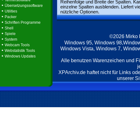
Terminsoftware
Reihenfolge und Breite der Spalten. Ka
•
Übersetzungssoftware
einzelne Spalten ausblenden. Liefert vi
•
Utilities
nützliche Optionen.
•
Packer
•
Schriften Programme
•
Shell
•
Spiele
©2026 Mirko
•
System
Windows 95, Windows 98,Window
•
Webcam Tools
Windows Vista, Windows 7, Windows
•
Webstatistik Tools
•
Windows Updates
Alle benutzen Warenzeichen und F
j
XPArchiv.de haftet nicht für Links o
unserer Si