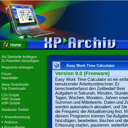
Als Startseite festlegen
Zu Favoriten hinzufügen
Easy Work Time Calculator
Programm eintragen
Version 9.0 (Freeware)
Forum
Newsletter
Easy Work Time Calculator ist ein einf
benutzender Arbeitszeitrechner. Er
Neue Downloads
berechnet/erfasst den Zeitbedarf Ihrer
Top Downloads
Aufgaben in Sekundn, Minuten, Stunde
CGI Scripte
Tagen, Wochen, Monaten, Jahren sowi
PHP-Scripte
Summen und Mittelwerte. Daten und Ze
ASP-Scripte
werden automatisch aktualiert, und Sie
Hardware Treiber
die Frequenz der Aktualisierung fest. Mi
diesem Programm können Sie Aufgab
•
Ahnenforschung
hinzufügen, bearbeiten, löschen und di
•
Antivirus
Erfassung starten, pausieren, weiterfü
•
Bürosoftware