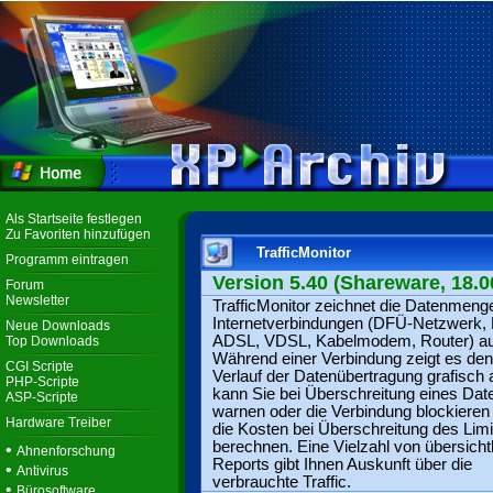
Als Startseite festlegen
Zu Favoriten hinzufügen
TrafficMonitor
Programm eintragen
Version 5.40 (Shareware, 18.0
Forum
Newsletter
TrafficMonitor zeichnet die Datenmeng
Internetverbindungen (DFÜ-Netzwerk,
Neue Downloads
ADSL, VDSL, Kabelmodem, Router) au
Top Downloads
Während einer Verbindung zeigt es den
CGI Scripte
Verlauf der Datenübertragung grafisch 
PHP-Scripte
kann Sie bei Überschreitung eines Date
ASP-Scripte
warnen oder die Verbindung blockieren
Hardware Treiber
die Kosten bei Überschreitung des Limi
berechnen. Eine Vielzahl von übersicht
•
Ahnenforschung
Reports gibt Ihnen Auskunft über die
•
Antivirus
verbrauchte Traffic.
•
Bürosoftware