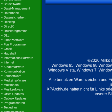
•
Bausoftware
•
Datei-Management
•
Datenbank
•
Datensicherheit
•
Desktop
•
DirectX
•
Druckprogramme
•
DLL
•
Finanzsoftware
•
Fun Programme
•
Grafik
•
Haushalt
•
Informations Software
©2026 Mirko
•
Internet
Windows 95, Windows 98,Window
•
Kindersoftware
Windows Vista, Windows 7, Windows
•
Kommunikation
•
Lernsoftware
Alle benutzen Warenzeichen und F
•
Medizinsoftware
j
•
Multimedia
XPArchiv.de haftet nicht für Links o
•
Musiksoftware
•
unserer Si
Office Updates
•
Outlook Updates
•
Programmieren
•
Texteditor
•