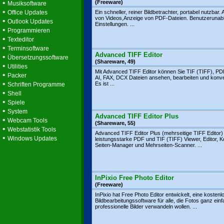
•
(Freeware)
Musiksoftware
•
Office Updates
Ein schneller, reiner Bildbetrachter, portabel nutzbar.
von Videos,Anzeige von PDF-Dateien. Benutzerunab
•
Outlook Updates
Einstellungen. ...
•
Programmieren
•
Texteditor
•
Terminsoftware
Advanced TIFF Editor
•
Übersetzungssoftware
(Shareware, 49)
•
Utilities
Mit Advanced TIFF Editor können Sie TIF (TIFF), PD
•
Packer
AI, FAX, DCX Dateien ansehen, bearbeiten und konve
•
Es ist ...
Schriften Programme
•
Shell
•
Spiele
•
System
Advanced TIFF Editor Plus
•
Webcam Tools
(Shareware, 55)
•
Webstatistik Tools
Advanced TIFF Editor Plus (mehrseitige TIFF Editor) 
•
Windows Updates
leistungsstarke PDF und TIF (TIFF) Viewer, Editor, K
Seiten-Manager und Mehrseiten-Scanner. ...
InPixio Free Photo Editor
(Freeware)
InPixio hat Free Photo Editor entwickelt, eine kostenl
Bildbearbeitungssoftware für alle, die Fotos ganz einf
professionelle Bilder verwandeln wollen. ...