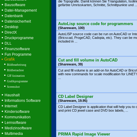
die Topografie. Damit können Sie Triangulation, Isolini
•
Bausoftware
gefärbte Umrisskarten, Schnitte, Schnittpunkte und ..
•
Datei-Management
•
Datenbank
•
Datensicherheit
AutoLisp source code for programmers
•
Desktop
(Shareware, 100)
•
DirectX
AutoLISP source code can be run on AutoCAD or Int
•
Druckprogramme
(Bricscad, ProgeCAD, Cadopia, etc). They can be mo
included in ...
•
DLL
•
Finanzsoftware
•
Fun Programme
• Grafik
Cut and fill volume in AutoCAD
•
(Shareware, 39)
Bildbearbeitung
•
Cut and fill volume is an add-on for AutoCAD or Bric
Bildbetrachter
with new commands for scale modification for LINE
•
GIF Animation
...
•
Grafikprogramme
•
Screenshot
•
Haushalt
CD Label Designer
•
Informations Software
(Shareware, 19.95)
•
Internet
CD Label Designer is application that will help you to 
•
and print CD jewel case and DVD box labels, ...
Kindersoftware
•
Kommunikation
•
Lernsoftware
•
Medizinsoftware
•
Multimedia
PRIMA Rapid Image Viewer