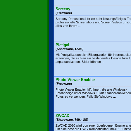
Screeny
(Freeware)
Screeny Professional ist ein sehr leistungsfähiges Too
professionelle Screenshots und Screen Videos , mit 
alles von Ihrem ...
Pictigal
(Shareware, 12.95)
Mit Pictigal lassen sich Bildergalerien für Internetseite
erzeugen, die sich an ein bestehendes Design bzw. 
anpassen lassen. Bilder können ...
Photo Viewer Enabler
(Freeware)
Photo Viewer Enabler hilft Ihnen, die alte Windows-
Fotoanzeige unter Windows 10 als Standardanwendu
Fotos zu verwenden. Falls Sie Windows ...
ZWCAD
(Shareware, 799,- US)
ZWCAD 2020 wird von einer überlegenen Engine ange
um eine bessere DWG-Kompatibilität und API-Funktio