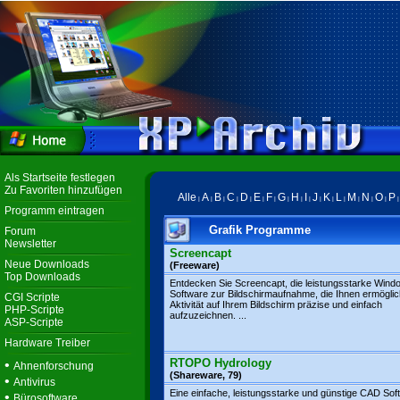
Als Startseite festlegen
Zu Favoriten hinzufügen
Alle
A
B
C
D
E
F
G
H
I
J
K
L
M
N
O
P
|
|
|
|
|
|
|
|
|
|
|
|
|
|
|
|
Programm eintragen
Grafik Programme
Forum
Newsletter
Screencapt
Neue Downloads
(Freeware)
Top Downloads
Entdecken Sie Screencapt, die leistungsstarke Wind
Software zur Bildschirmaufnahme, die Ihnen ermöglich
CGI Scripte
Aktivität auf Ihrem Bildschirm präzise und einfach
PHP-Scripte
aufzuzeichnen. ...
ASP-Scripte
Hardware Treiber
RTOPO Hydrology
•
Ahnenforschung
(Shareware, 79)
•
Antivirus
Eine einfache, leistungsstarke und günstige CAD Sof
•
Bürosoftware