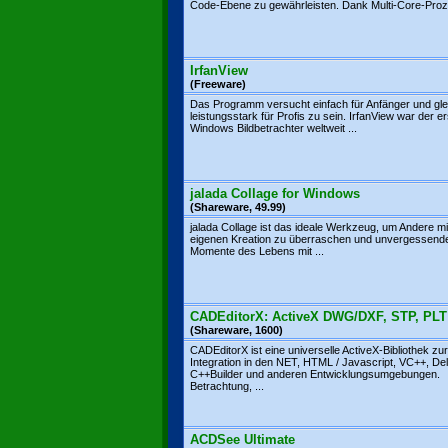
Code-Ebene zu gewährleisten. Dank Multi-Core-Proze
IrfanView
(Freeware)
Das Programm versucht einfach für Anfänger und glei
leistungsstark für Profis zu sein. IrfanView war der er
Windows Bildbetrachter weltweit ...
jalada Collage for Windows
(Shareware, 49.99)
jalada Collage ist das ideale Werkzeug, um Andere mi
eigenen Kreation zu überraschen und unvergessend
Momente des Lebens mit ...
CADEditorX: ActiveX DWG/DXF, STP, PLT
(Shareware, 1600)
CADEditorX ist eine universelle ActiveX-Bibliothek z
Integration in den NET, HTML / Javascript, VC++, Del
C++Builder und anderen Entwicklungsumgebungen.
Betrachtung, ...
ACDSee Ultimate