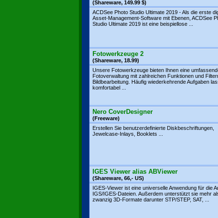
(Shareware, 149.99 $)
ACDSee Photo Studio Ultimate 2019 - Als die erste dig
Asset-Management-Software mit Ebenen, ACDSee P
Studio Ultimate 2019 ist eine beispiellose ...
Fotowerkzeuge 2
(Shareware, 18.99)
Unsere Fotowerkzeuge bieten Ihnen eine umfassend
Fotoverwaltung mit zahlreichen Funktionen und Filter
Bildbearbeitung. Häufig wiederkehrende Aufgaben las
komfortabel ...
Nero CoverDesigner
(Freeware)
Erstellen Sie benutzerdefinierte Diskbeschriftungen,
Jewelcase-Inlays, Booklets ...
IGES Viewer alias ABViewer
(Shareware, 66,- US)
IGES-Viewer ist eine universelle Anwendung für die Ar
IGS/IGES-Dateien. Außerdem unterstützt sie mehr al
zwanzig 3D-Formate darunter STP/STEP, SAT, ...