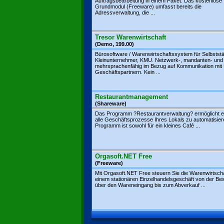
Auftragsbearbeitung in einem Paket. Das kostenlose
Grundmodul (Freeware) umfasst bereits die
Adressverwaltung, die ...
Tresor Warenwirtschaft
(Demo, 199.00)
Bürosoftware / Warenwirtschaftssystem für Selbststä
Kleinunternehmer, KMU. Netzwerk-, mandanten- und
mehrsprachenfähig im Bezug auf Kommunikation mit 
Geschäftspartnern. Kein ...
Restaurantmanagement
(Shareware)
Das Programm ?Restaurantverwaltung? ermöglicht e
alle Geschäftsprozesse Ihres Lokals zu automatisie
Programm ist sowohl für ein kleines Café ...
Orgasoft.NET Free
(Freeware)
Mit Orgasoft.NET Free steuern Sie die Warenwirtscha
einem stationären Einzelhandelsgeschäft von der Bes
über den Wareneingang bis zum Abverkauf ...