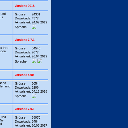
Version: 2018
 und
Grösse:
24331
 Es
Downloads:
4377
Aktualisiert:
24.07.2019
Sprache:
Version: 7.7.1
ie Ihre
Grösse:
54545
aben,
Downloads:
7077
Aktualisiert:
26.04.2019
Sprache:
Version: 4.00
fache
Grösse:
6054
llen und
Downloads:
5296
Aktualisiert:
04.12.2018
Sprache:
Version: 7.0.1
r und
Grösse:
38970
Die
Downloads:
5484
nd
Aktualisiert:
20.03.2017