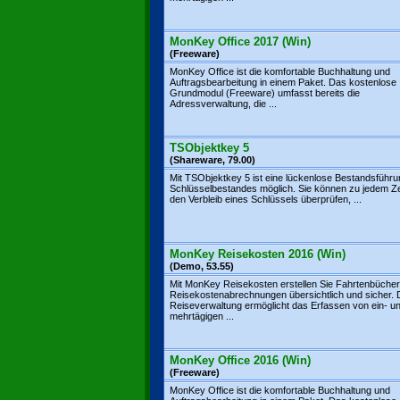
MonKey Office 2017 (Win)
(Freeware)
MonKey Office ist die komfortable Buchhaltung und
Auftragsbearbeitung in einem Paket. Das kostenlose
Grundmodul (Freeware) umfasst bereits die
Adressverwaltung, die ...
TSObjektkey 5
(Shareware, 79.00)
Mit TSObjektkey 5 ist eine lückenlose Bestandsführu
Schlüsselbestandes möglich. Sie können zu jedem Ze
den Verbleib eines Schlüssels überprüfen, ...
MonKey Reisekosten 2016 (Win)
(Demo, 53.55)
Mit MonKey Reisekosten erstellen Sie Fahrtenbüche
Reisekostenabrechnungen übersichtlich und sicher. 
Reiseverwaltung ermöglicht das Erfassen von ein- u
mehrtägigen ...
MonKey Office 2016 (Win)
(Freeware)
MonKey Office ist die komfortable Buchhaltung und