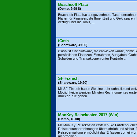
Boachsoft Plata
(Demo, 9.99 $)
Boachsoft Plata hat ausgezeichnete Taschenrechner
Planer für Finanzen, die Ihnen Zeit und Geld sparen.
verfügt über die Tools, ...
iCash
(Shareware, 39.90)
iCash ist eine Software, die entwickelt wurde, damit S
persönlichen Finanzen, Einnahmen, Ausgaben, Guth
Schulden und Transaktionen unter Kontrolle ...
SF-Fixrech
(Shareware, 19.90)
Mit SF-Fixrech haben Sie eine sehr schnelle und ein
Möglichkeit in wenigen Minuten Rechnungen zu erste
drucken. Sie geben ...
MonKey Reisekosten 2017 (Win)
(Demo, 49.00)
Mit MonKey Reisekosten erstellen Sie Fahrtenbüche
Reisekostenabrechnungen übersichtlich und sicher. 
Reiseverwaltung ermöglicht das Erfassen von ein- u
mehrtägigen ...