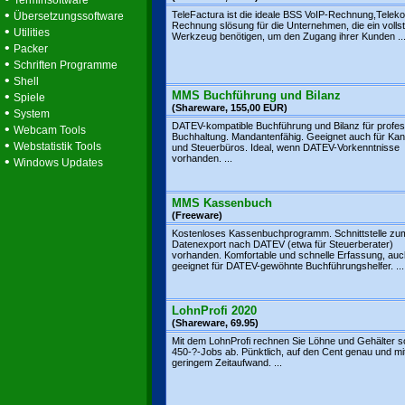
Terminsoftware
•
TeleFactura ist die ideale BSS VoIP-Rechnung,Telek
Übersetzungssoftware
Rechnung slösung für die Unternehmen, die ein volls
•
Utilities
Werkzeug benötigen, um den Zugang ihrer Kunden ..
•
Packer
•
Schriften Programme
•
Shell
•
MMS Buchführung und Bilanz
Spiele
(Shareware, 155,00 EUR)
•
System
DATEV-kompatible Buchführung und Bilanz für profes
•
Webcam Tools
Buchhaltung. Mandantenfähig. Geeignet auch für Kan
•
Webstatistik Tools
und Steuerbüros. Ideal, wenn DATEV-Vorkenntnisse
vorhanden. ...
•
Windows Updates
MMS Kassenbuch
(Freeware)
Kostenloses Kassenbuchprogramm. Schnittstelle zu
Datenexport nach DATEV (etwa für Steuerberater)
vorhanden. Komfortable und schnelle Erfassung, auc
geeignet für DATEV-gewöhnte Buchführungshelfer. ...
LohnProfi 2020
(Shareware, 69.95)
Mit dem LohnProfi rechnen Sie Löhne und Gehälter s
450-?-Jobs ab. Pünktlich, auf den Cent genau und mi
geringem Zeitaufwand. ...