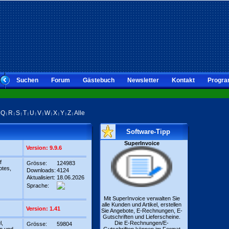
Suchen
Forum
Gästebuch
Newsletter
Kontakt
Progra
Q
R
S
T
U
V
W
X
Y
Z
Alle
|
|
|
|
|
|
|
|
|
|
|
Software-Tipp
SuperInvoice
Version: 9.9.6
f
Grösse:
124983
otes,
Downloads:
4124
Aktualisiert:
18.06.2026
Sprache:
Mit SuperInvoice verwalten Sie
alle Kunden und Artikel, erstellen
Version: 1.41
Sie Angebote, E-Rechnungen, E-
Gutschriften und Lieferscheine.
l,
Die E-Rechnungen/E-
Grösse:
59804