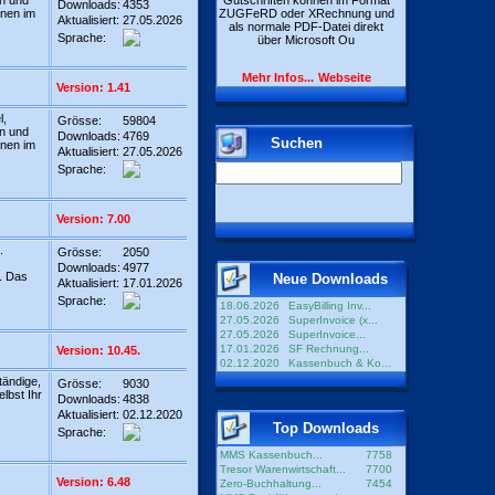
en und
Gutschriften können im Format
Downloads:
4353
nnen im
ZUGFeRD oder XRechnung und
Aktualisiert:
27.05.2026
als normale PDF-Datei direkt
Sprache:
über Microsoft Ou
Mehr Infos...
Webseite
Version: 1.41
l,
Grösse:
59804
en und
Downloads:
4769
Suchen
nnen im
Aktualisiert:
27.05.2026
Sprache:
Version: 7.00
.
Grösse:
2050
Downloads:
4977
. Das
Neue Downloads
Aktualisiert:
17.01.2026
Sprache:
18.06.2026
EasyBilling Inv...
27.05.2026
SuperInvoice (x...
27.05.2026
SuperInvoice...
17.01.2026
SF Rechnung...
Version: 10.45.
02.12.2020
Kassenbuch & Ko...
tändige,
Grösse:
9030
lbst Ihr
Downloads:
4838
Aktualisiert:
02.12.2020
Top Downloads
Sprache:
MMS Kassenbuch...
7758
Tresor Warenwirtschaft...
7700
Version: 6.48
Zero-Buchhaltung...
7454