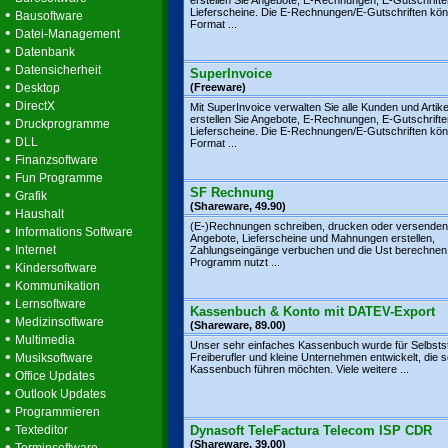
erstellen Sie Angebote, E-Rechnungen, E-Gutschrift
•
Lieferscheine. Die E-Rechnungen/E-Gutschriften kö
Bausoftware
Format ...
•
Datei-Management
•
Datenbank
•
Datensicherheit
SuperInvoice
•
Desktop
(Freeware)
•
DirectX
Mit SuperInvoice verwalten Sie alle Kunden und Artike
erstellen Sie Angebote, E-Rechnungen, E-Gutschrift
•
Druckprogramme
Lieferscheine. Die E-Rechnungen/E-Gutschriften kö
•
DLL
Format ...
•
Finanzsoftware
•
Fun Programme
SF Rechnung
•
Grafik
(Shareware, 49.90)
•
Haushalt
(E-)Rechnungen schreiben, drucken oder versenden
•
Informations Software
Angebote, Lieferscheine und Mahnungen erstellen,
•
Internet
Zahlungseingänge verbuchen und die Ust berechnen
Programm nutzt ...
•
Kindersoftware
•
Kommunikation
•
Lernsoftware
Kassenbuch & Konto mit DATEV-Export
•
Medizinsoftware
(Shareware, 89.00)
•
Multimedia
Unser sehr einfaches Kassenbuch wurde für Selbsts
•
Musiksoftware
Freiberufler und kleine Unternehmen entwickelt, die se
Kassenbuch führen möchten. Viele weitere ...
•
Office Updates
•
Outlook Updates
•
Programmieren
•
Texteditor
Dynasoft TeleFactura Telecom ISP CDR
•
(Shareware, 39.00)