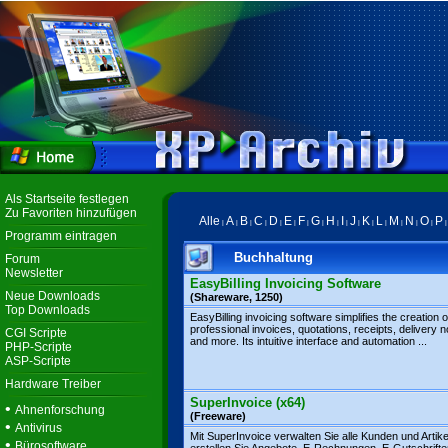
Als Startseite festlegen
Zu Favoriten hinzufügen
Alle
A
B
C
D
E
F
G
H
I
J
K
L
M
N
O
P
|
|
|
|
|
|
|
|
|
|
|
|
|
|
|
|
Programm eintragen
Buchhaltung
Forum
Newsletter
EasyBilling Invoicing Software
Neue Downloads
(Shareware, 1250)
Top Downloads
EasyBilling invoicing software simplifies the creation o
professional invoices, quotations, receipts, delivery n
CGI Scripte
and more. Its intuitive interface and automation ...
PHP-Scripte
ASP-Scripte
Hardware Treiber
SuperInvoice (x64)
•
Ahnenforschung
(Freeware)
•
Antivirus
Mit SuperInvoice verwalten Sie alle Kunden und Artike
•
Bürosoftware