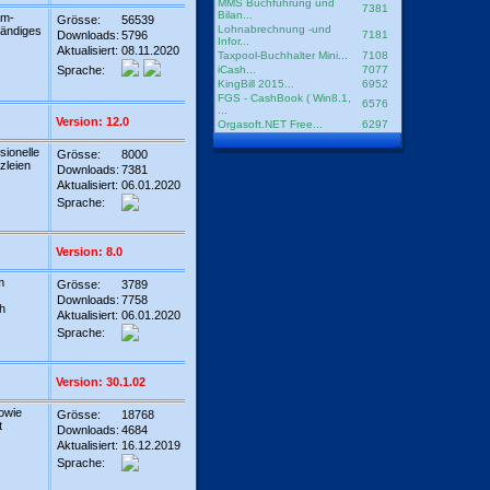
MMS Buchführung und
7381
Bilan...
om-
Grösse:
56539
Lohnabrechnung -und
tändiges
Downloads:
5796
7181
Infor...
.
Aktualisiert:
08.11.2020
Taxpool-Buchhalter Mini...
7108
Sprache:
iCash...
7077
KingBill 2015...
6952
FGS - CashBook ( Win8.1,
6576
...
Version: 12.0
Orgasoft.NET Free...
6297
sionelle
Grösse:
8000
zleien
Downloads:
7381
Aktualisiert:
06.01.2020
Sprache:
Version: 8.0
m
Grösse:
3789
Downloads:
7758
h
Aktualisiert:
06.01.2020
Sprache:
Version: 30.1.02
owie
Grösse:
18768
t
Downloads:
4684
Aktualisiert:
16.12.2019
Sprache: